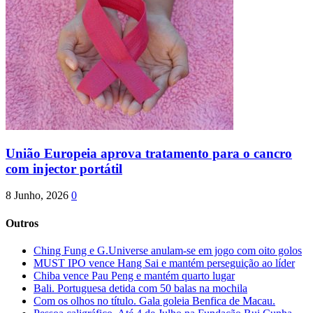
União Europeia aprova tratamento para o cancro
com injector portátil
8 Junho, 2026
0
Outros
Ching Fung e G.Universe anulam-se em jogo com oito golos
MUST IPO vence Hang Sai e mantém perseguição ao líder
Chiba vence Pau Peng e mantém quarto lugar
Bali. Portuguesa detida com 50 balas na mochila
Com os olhos no título. Gala goleia Benfica de Macau.