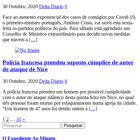
30 Outubro, 2020
Delta Diario
0
Face ao aumento exponencial dos casos de contágios por Covid-19,
o primeiro-ministro português, António Costa, vai ouvir esta sexta-
feira os partidos políticos do país. Para sábado está agendado um
Conselho de Ministros extraordinário para decidir novas medidas
que travem a
[…]
Polícia francesa prendeu suposto cúmplice de autor
de ataque de Nice
30 Outubro, 2020
Delta Diario
0
A polícia francesa prendeu um homem por possível cumplicidade
com o autor do ataque islâmico desta quinta-feira em Nice, no qual
três pessoas foram mortas por esfaqueamento numa igreja da cidade.
“Um homem de 47 anos foi detido ontem à
[…]
Paginação
1
2
…
31
»
Pesquisar
dos
por:
conteúdos
O Expediente Ao Minuto