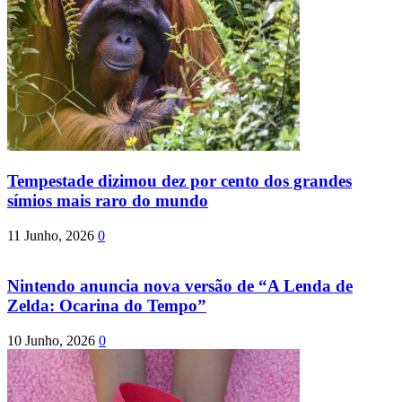
Tempestade dizimou dez por cento dos grandes
símios mais raro do mundo
11 Junho, 2026
0
Nintendo anuncia nova versão de “A Lenda de
Zelda: Ocarina do Tempo”
10 Junho, 2026
0