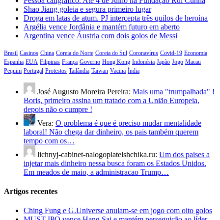
Pessoa caligráfico. Até 4 de Julho na Fundação Rui Cunha
Shao Jiang goleia e segura primeiro lugar
Droga em latas de atum. PJ intercepta três quilos de heroína
Argélia vence Jordânia e mantém futuro em aberto
Argentina vence Áustria com dois golos de Messi
Brasil
Casinos
China
Coreia do Norte
Coreia do Sul
Coronavírus
Covid-19
Economia
Espanha
EUA
Filipinas
França
Governo
Hong Kong
Indonésia
Japão
Jogo
Macau
Pequim
Portugal
Protestos
Tailândia
Taiwan
Vacina
Índia
José Augusto Moreira Pereira:
Mais uma "trumpalhada" !
Boris, primeiro assina um tratado com a União Europeia,
depois não o cumpre !
Vera:
O problema é que é preciso mudar mentalidade
laboral! Não chega dar dinheiro, os pais também querem
tempo com os…
lichnyj-cabinet-nalogoplatelshchika.ru:
Um dos paises a
injetar mais dinheiro nessa busca foram os Estados Unidos.
Em meados de maio, a administracao Trump…
Artigos recentes
Ching Fung e G.Universe anulam-se em jogo com oito golos
MUST IPO vence Hang Sai e mantém perseguição ao líder