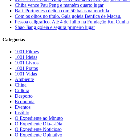
Chiba vence Pau Peng e mantém quarto lugar
Bali. Portuguesa detida com 50 balas na mochila
Com os olhos no título. Gala goleia Benfica de Macau.
Pessoa caligráfico. Até 4 de Julho na Fundação Rui Cunha
Shao Jiang goleia e segura primeiro lugar
Categorias
1001 Filmes
1001 Ideias
1001 Livros
1001 Pratos
1001 Vidas
Ambiente
China
Cultura
Desporto
Economia
Eventos
Insólito
O Expediente ao Minuto
O Expediente Dia-a-Dia
O Expediente Noticioso
O Expediente Opinativo