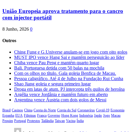
União Europeia aprova tratamento para o cancro
com injector portátil
8 Junho, 2026
0
Outros
Ching Fung e G.Universe anulam-se em jogo com oito golos
MUST IPO vence Hang Sai e mantém perseguição ao líder
Chiba vence Pau Peng e mantém quarto lugar
Bali. Portuguesa detida com 50 balas na mochila
Com os olhos no título. Gala goleia Benfica de Macau.
Pessoa caligráfico. Até 4 de Julho na Fundação Rui Cunha
Shao Jiang goleia e segura primeiro lugar
Droga em latas de atum. PJ intercepta três quilos de heroína
Argélia vence Jordânia e mantém futuro em aberto
Argentina vence Áustria com dois golos de Messi
Brasil
Casinos
China
Coreia do Norte
Coreia do Sul
Coronavírus
Covid-19
Economia
Espanha
EUA
Filipinas
França
Governo
Hong Kong
Indonésia
Japão
Jogo
Macau
Pequim
Portugal
Protestos
Tailândia
Taiwan
Vacina
Índia