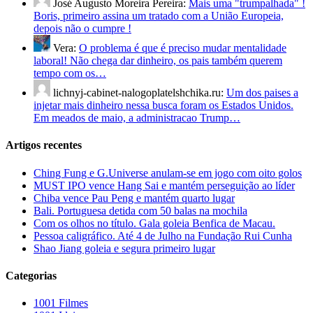
José Augusto Moreira Pereira:
Mais uma "trumpalhada" !
Boris, primeiro assina um tratado com a União Europeia,
depois não o cumpre !
Vera:
O problema é que é preciso mudar mentalidade
laboral! Não chega dar dinheiro, os pais também querem
tempo com os…
lichnyj-cabinet-nalogoplatelshchika.ru:
Um dos paises a
injetar mais dinheiro nessa busca foram os Estados Unidos.
Em meados de maio, a administracao Trump…
Artigos recentes
Ching Fung e G.Universe anulam-se em jogo com oito golos
MUST IPO vence Hang Sai e mantém perseguição ao líder
Chiba vence Pau Peng e mantém quarto lugar
Bali. Portuguesa detida com 50 balas na mochila
Com os olhos no título. Gala goleia Benfica de Macau.
Pessoa caligráfico. Até 4 de Julho na Fundação Rui Cunha
Shao Jiang goleia e segura primeiro lugar
Categorias
1001 Filmes