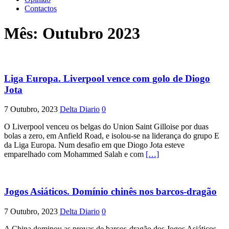
Contactos
Mês:
Outubro 2023
Liga Europa. Liverpool vence com golo de Diogo
Jota
7 Outubro, 2023
Delta Diario
0
O Liverpool venceu os belgas do Union Saint Gilloise por duas
bolas a zero, em Anfield Road, e isolou-se na liderança do grupo E
da Liga Europa. Num desafio em que Diogo Jota esteve
emparelhado com Mohammed Salah e com
[…]
Jogos Asiáticos. Domínio chinês nos barcos-dragão
7 Outubro, 2023
Delta Diario
0
A China dominou as provas de barcos-dragão dos Jogos Asiáticos