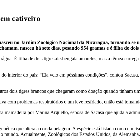
em cativeiro
 nasceu no Jardim Zoológico Nacional da Nicarágua, tornando-se um
chamam, nasceu há sete dias, pesando 954 gramas e é filha de dois 
rágua. É filha de dois tigres-de-bengala amarelos, mas a fêmea carrega
do interior do país: “Ela veio em péssimas condições”, contou Sacasa, 
tros dois tigres brancos que chegaram como doação quando tinham um a
tava com problemas respiratórios e um leve resfriado, então está tomando
uma mamadeira por Marina Argüello, esposa de Sacasa que ajuda a admin
genética que altera a cor da pelagem. A espécie está listada como em r
no mundo. Actualmente, Zoológicos dos Estados Unidos, da Alemanha, 