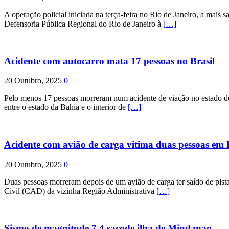
A operação policial iniciada na terça-feira no Rio de Janeiro, a mais s
Defensoria Pública Regional do Rio de Janeiro à
[…]
Acidente com autocarro mata 17 pessoas no Brasil
20 Outubro, 2025
0
Pelo menos 17 pessoas morreram num acidente de viação no estado de P
entre o estado da Bahia e o interior de
[…]
Acidente com avião de carga vitima duas pessoas e
20 Outubro, 2025
0
Duas pessoas morreram depois de um avião de carga ter saído de pist
Civil (CAD) da vizinha Região Administrativa
[…]
Sismo de magnitude 7,4 sacode ilha de Mindanao