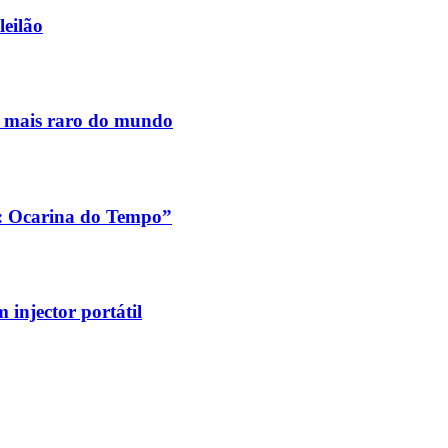
leilão
s mais raro do mundo
a: Ocarina do Tempo”
injector portátil