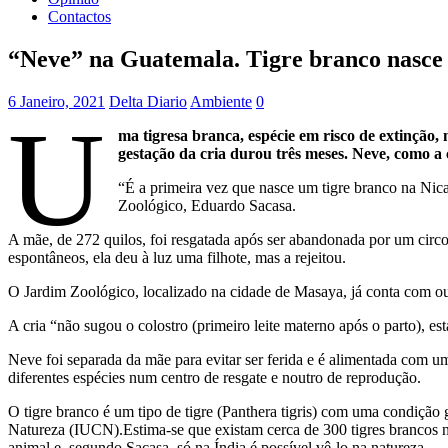
Contactos
“Neve” na Guatemala. Tigre branco nasce 
6 Janeiro, 2021
Delta Diario
Ambiente
0
U
ma tigresa branca, espécie em risco de extinção,
gestação da cria durou três meses. Neve, como a 
“É a primeira vez que nasce um tigre branco na Nica
Zoológico, Eduardo Sacasa.
A mãe, de 272 quilos, foi resgatada após ser abandonada por um circo 
espontâneos, ela deu à luz uma filhote, mas a rejeitou.
O Jardim Zoológico, localizado na cidade de Masaya, já conta com ou
A cria “não sugou o colostro (primeiro leite materno após o parto), es
Neve foi separada da mãe para evitar ser ferida e é alimentada com 
diferentes espécies num centro de resgate e noutro de reprodução.
O tigre branco é um tipo de tigre (Panthera tigris) com uma condição 
Natureza (IUCN).Estima-se que existam cerca de 300 tigres brancos 
animal e, segundo Sacasa, só na Índia é possível vê-lo na natureza.