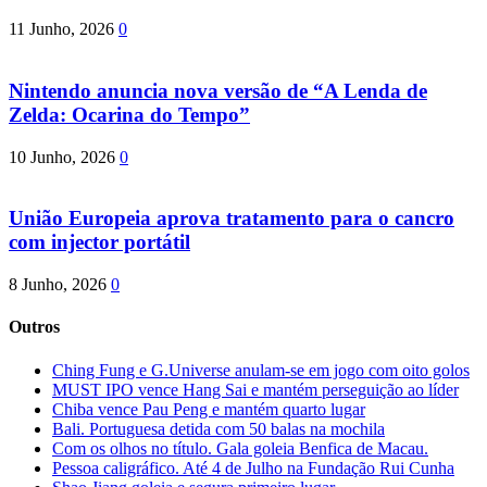
11 Junho, 2026
0
Nintendo anuncia nova versão de “A Lenda de
Zelda: Ocarina do Tempo”
10 Junho, 2026
0
União Europeia aprova tratamento para o cancro
com injector portátil
8 Junho, 2026
0
Outros
Ching Fung e G.Universe anulam-se em jogo com oito golos
MUST IPO vence Hang Sai e mantém perseguição ao líder
Chiba vence Pau Peng e mantém quarto lugar
Bali. Portuguesa detida com 50 balas na mochila
Com os olhos no título. Gala goleia Benfica de Macau.
Pessoa caligráfico. Até 4 de Julho na Fundação Rui Cunha