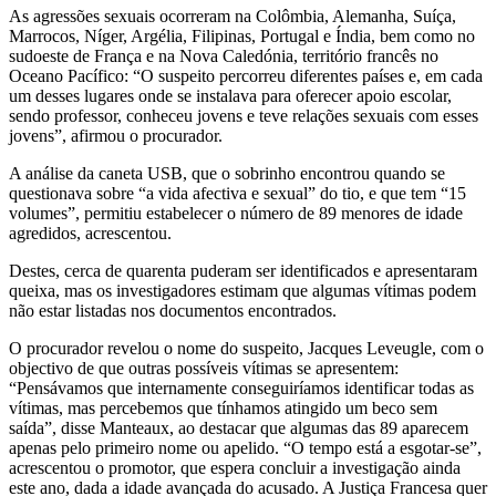
As agressões sexuais ocorreram na Colômbia, Alemanha, Suíça,
Marrocos, Níger, Argélia, Filipinas, Portugal e Índia, bem como no
sudoeste de França e na Nova Caledónia, território francês no
Oceano Pacífico: “O suspeito percorreu diferentes países e, em cada
um desses lugares onde se instalava para oferecer apoio escolar,
sendo professor, conheceu jovens e teve relações sexuais com esses
jovens”, afirmou o procurador.
A análise da caneta USB, que o sobrinho encontrou quando se
questionava sobre “a vida afectiva e sexual” do tio, e que tem “15
volumes”, permitiu estabelecer o número de 89 menores de idade
agredidos, acrescentou.
Destes, cerca de quarenta puderam ser identificados e apresentaram
queixa, mas os investigadores estimam que algumas vítimas podem
não estar listadas nos documentos encontrados.
O procurador revelou o nome do suspeito, Jacques Leveugle, com o
objectivo de que outras possíveis vítimas se apresentem:
“Pensávamos que internamente conseguiríamos identificar todas as
vítimas, mas percebemos que tínhamos atingido um beco sem
saída”, disse Manteaux, ao destacar que algumas das 89 aparecem
apenas pelo primeiro nome ou apelido. “O tempo está a esgotar-se”,
acrescentou o promotor, que espera concluir a investigação ainda
este ano, dada a idade avançada do acusado. A Justiça Francesa quer