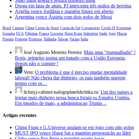
Shao Jiang goleia e segura primeiro lugar
Droga em latas de atum. PJ intercepta três quilos de heroína
Argélia vence Jordânia e mantém futuro em aberto
Argentina vence Áustria com dois golos de Messi
Brasil
Casinos
China
Coreia do Norte
Coreia do Sul
Coronavírus
Covid-19
Economia
Espanha
EUA
Filipinas
França
Governo
Hong Kong
Indonésia
Japão
Jogo
Macau
Pequim
Portugal
Protestos
Tailândia
Taiwan
Vacina
Índia
José Augusto Moreira Pereira:
Mais uma "trumpalhada" !
Boris, primeiro assina um tratado com a União Europeia,
depois não o cumpre !
Vera:
O problema é que é preciso mudar mentalidade
laboral! Não chega dar dinheiro, os pais também querem
tempo com os…
lichnyj-cabinet-nalogoplatelshchika.ru:
Um dos paises a
injetar mais dinheiro nessa busca foram os Estados Unidos.
Em meados de maio, a administracao Trump…
Artigos recentes
Ching Fung e G.Universe anulam-se em jogo com oito golos
MUST IPO vence Hang Sai e mantém perseguição ao líder
Chiba vence Pau Peng e mantém quarto lugar