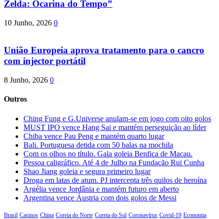
Zelda: Ocarina do Tempo”
10 Junho, 2026
0
União Europeia aprova tratamento para o cancro
com injector portátil
8 Junho, 2026
0
Outros
Ching Fung e G.Universe anulam-se em jogo com oito golos
MUST IPO vence Hang Sai e mantém perseguição ao líder
Chiba vence Pau Peng e mantém quarto lugar
Bali. Portuguesa detida com 50 balas na mochila
Com os olhos no título. Gala goleia Benfica de Macau.
Pessoa caligráfico. Até 4 de Julho na Fundação Rui Cunha
Shao Jiang goleia e segura primeiro lugar
Droga em latas de atum. PJ intercepta três quilos de heroína
Argélia vence Jordânia e mantém futuro em aberto
Argentina vence Áustria com dois golos de Messi
Brasil
Casinos
China
Coreia do Norte
Coreia do Sul
Coronavírus
Covid-19
Economia