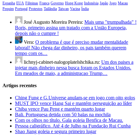
Espanha
EUA
Filipinas
França
Governo
Hong Kong
Indonésia
Japão
Jogo
Macau
Pequim
Portugal
Protestos
Tailândia
Taiwan
Vacina
Índia
José Augusto Moreira Pereira:
Mais uma "trumpalhada" !
Boris, primeiro assina um tratado com a União Europeia,
depois não o cumpre !
Vera:
O problema é que é preciso mudar mentalidade
laboral! Não chega dar dinheiro, os pais também querem
tempo com os…
lichnyj-cabinet-nalogoplatelshchika.ru:
Um dos paises a
injetar mais dinheiro nessa busca foram os Estados Unidos.
Em meados de maio, a administracao Trump…
Artigos recentes
Ching Fung e G.Universe anulam-se em jogo com oito golos
MUST IPO vence Hang Sai e mantém perseguição ao líder
Chiba vence Pau Peng e mantém quarto lugar
Bali. Portuguesa detida com 50 balas na mochila
Com os olhos no título. Gala goleia Benfica de Macau.
Pessoa caligráfico. Até 4 de Julho na Fundação Rui Cunha
Shao Jiang goleia e segura primeiro lugar