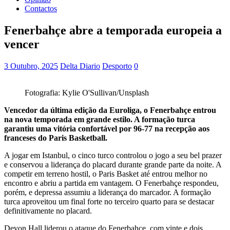
Contactos
Fenerbahçe abre a temporada europeia a
vencer
3 Outubro, 2025
Delta Diario
Desporto
0
Fotografia: Kylie O'Sullivan/Unsplash
Vencedor da última edição da Euroliga, o Fenerbahçe entrou
na nova temporada em grande estilo. A formação turca
garantiu uma vitória confortável por 96-77 na recepção aos
franceses do Paris Basketball.
A jogar em Istanbul, o cinco turco controlou o jogo a seu bel prazer
e conservou a liderança do placard durante grande parte da noite. A
competir em terreno hostil, o Paris Basket até entrou melhor no
encontro e abriu a partida em vantagem. O Fenerbahçe respondeu,
porém, e depressa assumiu a liderança do marcador. A formação
turca aproveitou um final forte no terceiro quarto para se destacar
definitivamente no placard.
Devon Hall liderou o ataque do Fenerbahçe, com vinte e dois