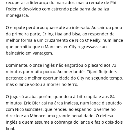
recuperar a liderança do marcador, mas o remate de Phil
Foden é devolvido com estrondo pela barra da baliza
monegasca.
O empate perdurou quase até ao intervalo. Ao cair do pano
da primeira parte, Erling Haaland bisa, ao responder da
melhor forma a um cruzamento de Nico O’ Reilly, num lance
que permitiu que o Manchester City regressasse ao
balneário em vantagem.
Dominante, o onze inglês não engordou o placard aos 73
minutos por muito pouco. Ao neerlandês Tijani Reijnders
pertence a melhor oportunidade do City no segundo tempo,
mas o lance voltou a morrer no ferro.
O jogo só acaba, porém, quando o árbitro apita e aos 84
minutos, Eric Dier cai na área inglesa, num lance disputado
com Nico González, que rendeu ao espanhol o vermelho
directo e ao Mónaco uma grande penalidade. O defesa
inglês é quem assume a cobrança do lance e faz o dois-dois
final.