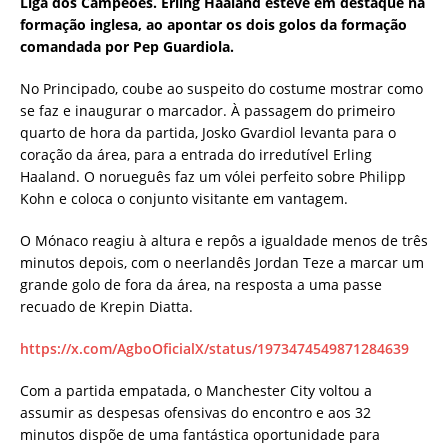
Liga dos Campeões. Erling Haaland esteve em destaque na
formação inglesa, ao apontar os dois golos da formação
comandada por Pep Guardiola.
No Principado, coube ao suspeito do costume mostrar como
se faz e inaugurar o marcador. À passagem do primeiro
quarto de hora da partida, Josko Gvardiol levanta para o
coração da área, para a entrada do irredutível Erling
Haaland. O norueguês faz um vólei perfeito sobre Philipp
Kohn e coloca o conjunto visitante em vantagem.
O Mónaco reagiu à altura e repôs a igualdade menos de três
minutos depois, com o neerlandês Jordan Teze a marcar um
grande golo de fora da área, na resposta a uma passe
recuado de Krepin Diatta.
https://x.com/AgboOficialX/status/1973474549871284639
Com a partida empatada, o Manchester City voltou a
assumir as despesas ofensivas do encontro e aos 32
minutos dispõe de uma fantástica oportunidade para