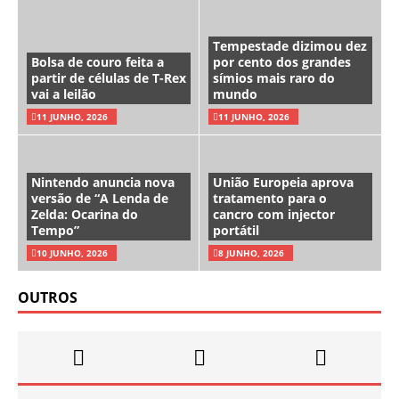
Tempestade dizimou dez
Bolsa de couro feita a
por cento dos grandes
partir de células de T-Rex
símios mais raro do
vai a leilão
mundo
11 JUNHO, 2026
11 JUNHO, 2026
Nintendo anuncia nova
União Europeia aprova
versão de “A Lenda de
tratamento para o
Zelda: Ocarina do
cancro com injector
Tempo”
portátil
10 JUNHO, 2026
8 JUNHO, 2026
OUTROS