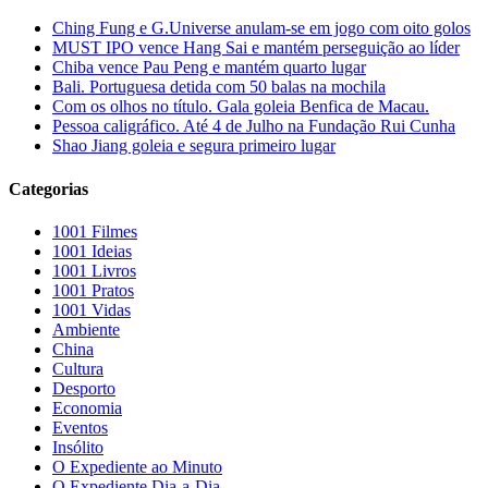
Ching Fung e G.Universe anulam-se em jogo com oito golos
MUST IPO vence Hang Sai e mantém perseguição ao líder
Chiba vence Pau Peng e mantém quarto lugar
Bali. Portuguesa detida com 50 balas na mochila
Com os olhos no título. Gala goleia Benfica de Macau.
Pessoa caligráfico. Até 4 de Julho na Fundação Rui Cunha
Shao Jiang goleia e segura primeiro lugar
Categorias
1001 Filmes
1001 Ideias
1001 Livros
1001 Pratos
1001 Vidas
Ambiente
China
Cultura
Desporto
Economia
Eventos
Insólito
O Expediente ao Minuto
O Expediente Dia-a-Dia