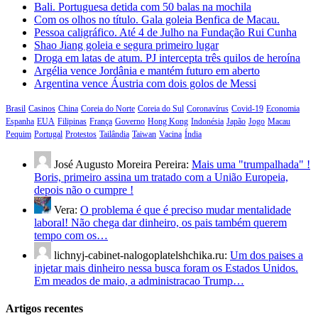
Bali. Portuguesa detida com 50 balas na mochila
Com os olhos no título. Gala goleia Benfica de Macau.
Pessoa caligráfico. Até 4 de Julho na Fundação Rui Cunha
Shao Jiang goleia e segura primeiro lugar
Droga em latas de atum. PJ intercepta três quilos de heroína
Argélia vence Jordânia e mantém futuro em aberto
Argentina vence Áustria com dois golos de Messi
Brasil
Casinos
China
Coreia do Norte
Coreia do Sul
Coronavírus
Covid-19
Economia
Espanha
EUA
Filipinas
França
Governo
Hong Kong
Indonésia
Japão
Jogo
Macau
Pequim
Portugal
Protestos
Tailândia
Taiwan
Vacina
Índia
José Augusto Moreira Pereira:
Mais uma "trumpalhada" !
Boris, primeiro assina um tratado com a União Europeia,
depois não o cumpre !
Vera:
O problema é que é preciso mudar mentalidade
laboral! Não chega dar dinheiro, os pais também querem
tempo com os…
lichnyj-cabinet-nalogoplatelshchika.ru:
Um dos paises a
injetar mais dinheiro nessa busca foram os Estados Unidos.
Em meados de maio, a administracao Trump…
Artigos recentes