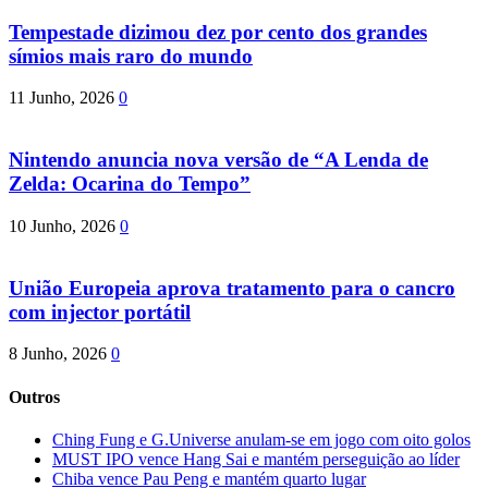
Tempestade dizimou dez por cento dos grandes
símios mais raro do mundo
11 Junho, 2026
0
Nintendo anuncia nova versão de “A Lenda de
Zelda: Ocarina do Tempo”
10 Junho, 2026
0
União Europeia aprova tratamento para o cancro
com injector portátil
8 Junho, 2026
0
Outros
Ching Fung e G.Universe anulam-se em jogo com oito golos
MUST IPO vence Hang Sai e mantém perseguição ao líder
Chiba vence Pau Peng e mantém quarto lugar