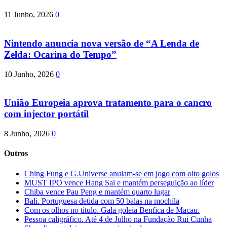
11 Junho, 2026
0
Nintendo anuncia nova versão de “A Lenda de
Zelda: Ocarina do Tempo”
10 Junho, 2026
0
União Europeia aprova tratamento para o cancro
com injector portátil
8 Junho, 2026
0
Outros
Ching Fung e G.Universe anulam-se em jogo com oito golos
MUST IPO vence Hang Sai e mantém perseguição ao líder
Chiba vence Pau Peng e mantém quarto lugar
Bali. Portuguesa detida com 50 balas na mochila
Com os olhos no título. Gala goleia Benfica de Macau.
Pessoa caligráfico. Até 4 de Julho na Fundação Rui Cunha