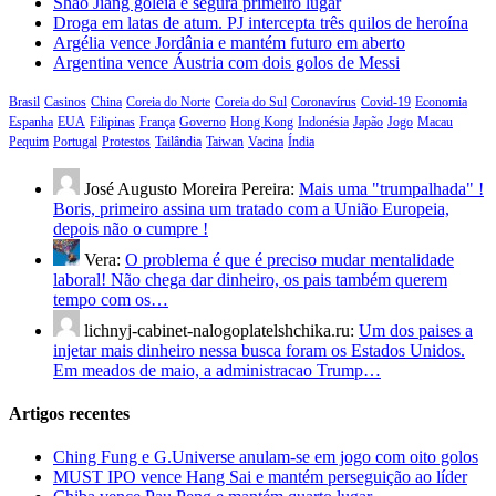
Shao Jiang goleia e segura primeiro lugar
Droga em latas de atum. PJ intercepta três quilos de heroína
Argélia vence Jordânia e mantém futuro em aberto
Argentina vence Áustria com dois golos de Messi
Brasil
Casinos
China
Coreia do Norte
Coreia do Sul
Coronavírus
Covid-19
Economia
Espanha
EUA
Filipinas
França
Governo
Hong Kong
Indonésia
Japão
Jogo
Macau
Pequim
Portugal
Protestos
Tailândia
Taiwan
Vacina
Índia
José Augusto Moreira Pereira:
Mais uma "trumpalhada" !
Boris, primeiro assina um tratado com a União Europeia,
depois não o cumpre !
Vera:
O problema é que é preciso mudar mentalidade
laboral! Não chega dar dinheiro, os pais também querem
tempo com os…
lichnyj-cabinet-nalogoplatelshchika.ru:
Um dos paises a
injetar mais dinheiro nessa busca foram os Estados Unidos.
Em meados de maio, a administracao Trump…
Artigos recentes
Ching Fung e G.Universe anulam-se em jogo com oito golos
MUST IPO vence Hang Sai e mantém perseguição ao líder