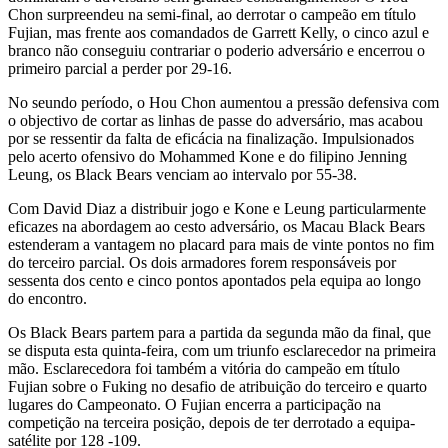
Chon surpreendeu na semi-final, ao derrotar o campeão em título
Fujian, mas frente aos comandados de Garrett Kelly, o cinco azul e
branco não conseguiu contrariar o poderio adversário e encerrou o
primeiro parcial a perder por 29-16.
No seundo período, o Hou Chon aumentou a pressão defensiva com
o objectivo de cortar as linhas de passe do adversário, mas acabou
por se ressentir da falta de eficácia na finalização. Impulsionados
pelo acerto ofensivo do Mohammed Kone e do filipino Jenning
Leung, os Black Bears venciam ao intervalo por 55-38.
Com David Diaz a distribuir jogo e Kone e Leung particularmente
eficazes na abordagem ao cesto adversário, os Macau Black Bears
estenderam a vantagem no placard para mais de vinte pontos no fim
do terceiro parcial. Os dois armadores forem responsáveis por
sessenta dos cento e cinco pontos apontados pela equipa ao longo
do encontro.
Os Black Bears partem para a partida da segunda mão da final, que
se disputa esta quinta-feira, com um triunfo esclarecedor na primeira
mão. Esclarecedora foi também a vitória do campeão em título
Fujian sobre o Fuking no desafio de atribuição do terceiro e quarto
lugares do Campeonato. O Fujian encerra a participação na
competição na terceira posição, depois de ter derrotado a equipa-
satélite por 128 -109.