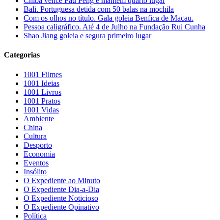
Chiba vence Pau Peng e mantém quarto lugar
Bali. Portuguesa detida com 50 balas na mochila
Com os olhos no título. Gala goleia Benfica de Macau.
Pessoa caligráfico. Até 4 de Julho na Fundação Rui Cunha
Shao Jiang goleia e segura primeiro lugar
Categorias
1001 Filmes
1001 Ideias
1001 Livros
1001 Pratos
1001 Vidas
Ambiente
China
Cultura
Desporto
Economia
Eventos
Insólito
O Expediente ao Minuto
O Expediente Dia-a-Dia
O Expediente Noticioso
O Expediente Opinativo
Política