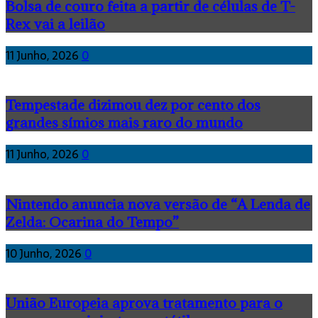
Bolsa de couro feita a partir de células de T-
Rex vai a leilão
11 Junho, 2026
0
Tempestade dizimou dez por cento dos
grandes símios mais raro do mundo
11 Junho, 2026
0
Nintendo anuncia nova versão de “A Lenda de
Zelda: Ocarina do Tempo”
10 Junho, 2026
0
União Europeia aprova tratamento para o