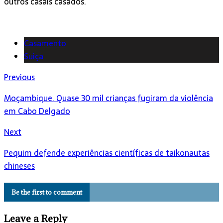
outros casais casados.
Casamento
Suiça
Previous
Moçambique. Quase 30 mil crianças fugiram da violência
em Cabo Delgado
Next
Pequim defende experiências científicas de taikonautas
chineses
Be the first to comment
Leave a Reply