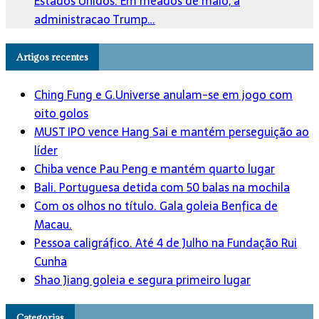
Estados Unidos. Em meados de maio, a
administracao Trump…
Artigos recentes
Ching Fung e G.Universe anulam-se em jogo com
oito golos
MUST IPO vence Hang Sai e mantém perseguição ao
líder
Chiba vence Pau Peng e mantém quarto lugar
Bali. Portuguesa detida com 50 balas na mochila
Com os olhos no título. Gala goleia Benfica de
Macau.
Pessoa caligráfico. Até 4 de Julho na Fundação Rui
Cunha
Shao Jiang goleia e segura primeiro lugar
Categorias