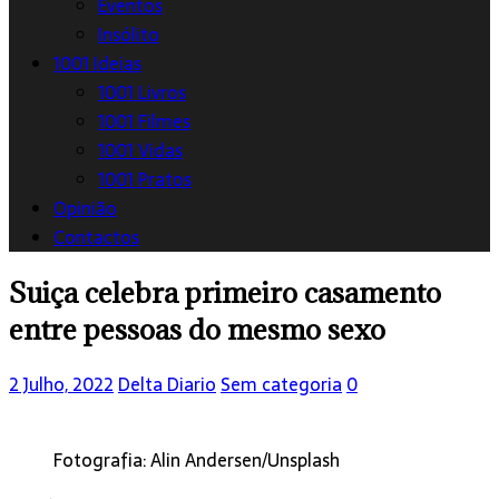
Eventos
Insólito
1001 Ideias
1001 Livros
1001 Filmes
1001 Vidas
1001 Pratos
Opinião
Contactos
Suiça celebra primeiro casamento
entre pessoas do mesmo sexo
2 Julho, 2022
Delta Diario
Sem categoria
0
Fotografia: Alin Andersen/Unsplash