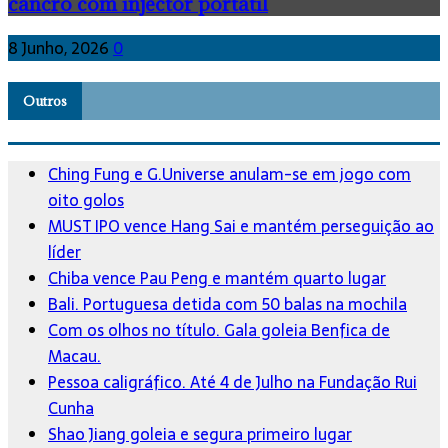
cancro com injector portátil
8 Junho, 2026
0
Outros
Ching Fung e G.Universe anulam-se em jogo com
oito golos
MUST IPO vence Hang Sai e mantém perseguição ao
líder
Chiba vence Pau Peng e mantém quarto lugar
Bali. Portuguesa detida com 50 balas na mochila
Com os olhos no título. Gala goleia Benfica de
Macau.
Pessoa caligráfico. Até 4 de Julho na Fundação Rui
Cunha
Shao Jiang goleia e segura primeiro lugar