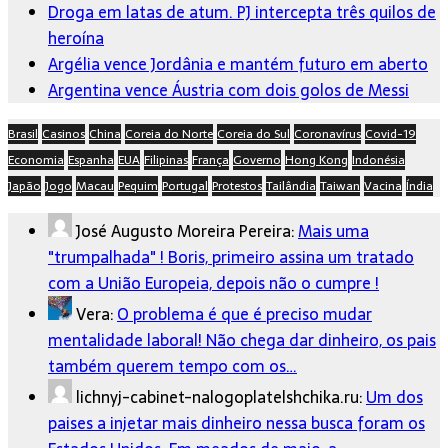
Droga em latas de atum. PJ intercepta três quilos de
heroína
Argélia vence Jordânia e mantém futuro em aberto
Argentina vence Áustria com dois golos de Messi
Brasil
Casinos
China
Coreia do Norte
Coreia do Sul
Coronavírus
Covid-19
Economia
Espanha
EUA
Filipinas
França
Governo
Hong Kong
Indonésia
Japão
Jogo
Macau
Pequim
Portugal
Protestos
Tailândia
Taiwan
Vacina
Índia
José Augusto Moreira Pereira:
Mais uma
"trumpalhada" ! Boris, primeiro assina um tratado
com a União Europeia, depois não o cumpre !
Vera:
O problema é que é preciso mudar
mentalidade laboral! Não chega dar dinheiro, os pais
também querem tempo com os…
lichnyj-cabinet-nalogoplatelshchika.ru:
Um dos
paises a injetar mais dinheiro nessa busca foram os