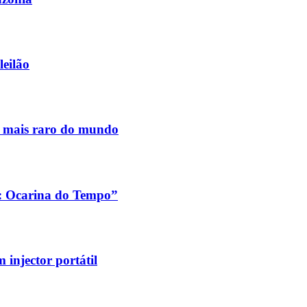
leilão
s mais raro do mundo
a: Ocarina do Tempo”
injector portátil