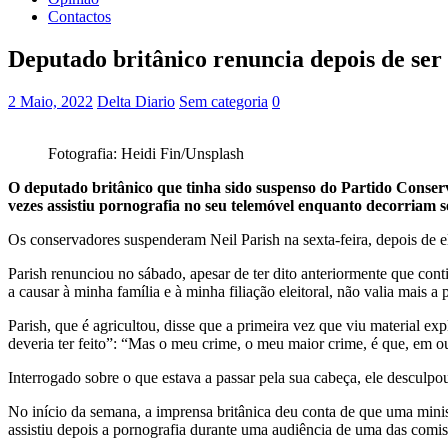
Contactos
Deputado britânico renuncia depois de ser
2 Maio, 2022
Delta Diario
Sem categoria
0
Fotografia: Heidi Fin/Unsplash
O deputado britânico que tinha sido suspenso do Partido Conserv
vezes assistiu pornografia no seu telemóvel enquanto decorri
Os conservadores suspenderam Neil Parish na sexta-feira, depois de el
Parish renunciou no sábado, apesar de ter dito anteriormente que co
a causar à minha família e à minha filiação eleitoral, não valia mais
Parish, que é agricultou, disse que a primeira vez que viu material e
deveria ter feito”: “Mas o meu crime, o meu maior crime, é que, em ou
Interrogado sobre o que estava a passar pela sua cabeça, ele descul
No início da semana, a imprensa britânica deu conta de que uma mini
assistiu depois a pornografia durante uma audiência de uma das comis