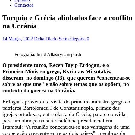
Contactos
Turquia e Grécia alinhadas face a conflito
na Ucrânia
14 Março, 2022
Delta Diario
Sem categoria
0
Fotografia: Imad Allasiry/Unsplash
O presidente turco, Recep Tayip Erdogan, e o
Primeiro-Ministro grego, Kyriakos Mitsotakis,
disseram, no domingo (13), que querem “concentrar-se
sobre os que une” e não sobre temas que os opõem, no
contexto da guerra na Ucrânia.
Erdogan aproveitou a visita do primeiro-ministro grego ao
patriarca Bartolomeu I de Constantinopla, primaz das
igrejas ortodoxas, entre elas a da Grécia, para o convidar
para um almoço na sua residência presidencial em
Istambul: “A reunião concentrou-se nas vantagens de uma
cooperação crescente entre os dois países”, membros da