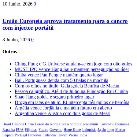
10 Junho, 2026
0
União Europeia aprova tratamento para o cancro
com injector portátil
8 Junho, 2026
0
Outros
Ching Fung e G.Universe anulam-se em jogo com oito golos
MUST IPO vence Hang Sai e mantém perseguição ao líder
Chiba vence Pau Peng e mantém quarto lugar
Bali. Portuguesa detida com 50 balas na mochila
Com os olhos no título. Gala goleia Benfica de Macau.
Pessoa caligráfico. Até 4 de Julho na Fundação Rui Cunha
Shao Jiang goleia e segura primeiro lugar
Droga em latas de atum. PJ intercepta três quilos de heroína
Argélia vence Jordânia e mantém futuro em aberto
Argentina vence Áustria com dois golos de Messi
Brasil
Casinos
China
Coreia do Norte
Coreia do Sul
Coronavírus
Covid-19
Economia
Espanha
EUA
Filipinas
França
Governo
Hong Kong
Indonésia
Japão
Jogo
Macau
Pequim
Portugal
Protestos
Tailândia
Taiwan
Vacina
Índia