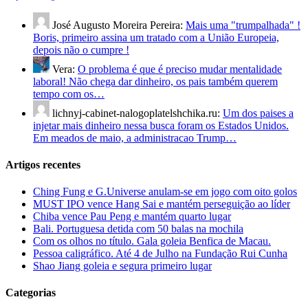
José Augusto Moreira Pereira:
Mais uma "trumpalhada" !
Boris, primeiro assina um tratado com a União Europeia,
depois não o cumpre !
Vera:
O problema é que é preciso mudar mentalidade
laboral! Não chega dar dinheiro, os pais também querem
tempo com os…
lichnyj-cabinet-nalogoplatelshchika.ru:
Um dos paises a
injetar mais dinheiro nessa busca foram os Estados Unidos.
Em meados de maio, a administracao Trump…
Artigos recentes
Ching Fung e G.Universe anulam-se em jogo com oito golos
MUST IPO vence Hang Sai e mantém perseguição ao líder
Chiba vence Pau Peng e mantém quarto lugar
Bali. Portuguesa detida com 50 balas na mochila
Com os olhos no título. Gala goleia Benfica de Macau.
Pessoa caligráfico. Até 4 de Julho na Fundação Rui Cunha
Shao Jiang goleia e segura primeiro lugar
Categorias