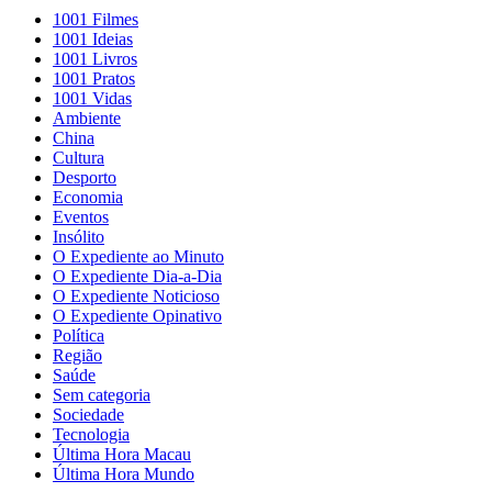
1001 Filmes
1001 Ideias
1001 Livros
1001 Pratos
1001 Vidas
Ambiente
China
Cultura
Desporto
Economia
Eventos
Insólito
O Expediente ao Minuto
O Expediente Dia-a-Dia
O Expediente Noticioso
O Expediente Opinativo
Política
Região
Saúde
Sem categoria
Sociedade
Tecnologia
Última Hora Macau
Última Hora Mundo