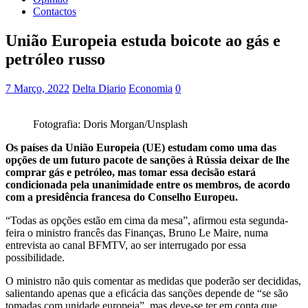
Contactos
União Europeia estuda boicote ao gás e
petróleo russo
7 Março, 2022
Delta Diario
Economia
0
Fotografia: Doris Morgan/Unsplash
Os países da União Europeia (UE) estudam como uma das
opções de um futuro pacote de sanções à Rússia deixar de lhe
comprar gás e petróleo, mas tomar essa decisão estará
condicionada pela unanimidade entre os membros, de acordo
com a presidência francesa do Conselho Europeu.
“Todas as opções estão em cima da mesa”, afirmou esta segunda-
feira o ministro francês das Finanças, Bruno Le Maire, numa
entrevista ao canal BFMTV, ao ser interrugado por essa
possibilidade.
O ministro não quis comentar as medidas que poderão ser decididas,
salientando apenas que a eficácia das sanções depende de “se são
tomadas com unidade europeia”, mas deve-se ter em conta que