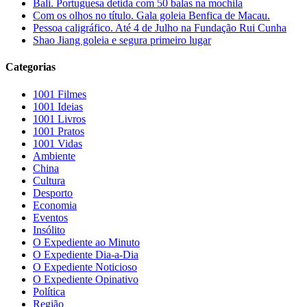
Bali. Portuguesa detida com 50 balas na mochila
Com os olhos no título. Gala goleia Benfica de Macau.
Pessoa caligráfico. Até 4 de Julho na Fundação Rui Cunha
Shao Jiang goleia e segura primeiro lugar
Categorias
1001 Filmes
1001 Ideias
1001 Livros
1001 Pratos
1001 Vidas
Ambiente
China
Cultura
Desporto
Economia
Eventos
Insólito
O Expediente ao Minuto
O Expediente Dia-a-Dia
O Expediente Noticioso
O Expediente Opinativo
Política
Região