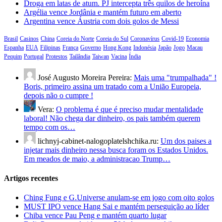
Droga em latas de atum. PJ intercepta três quilos de heroína
Argélia vence Jordânia e mantém futuro em aberto
Argentina vence Áustria com dois golos de Messi
Brasil
Casinos
China
Coreia do Norte
Coreia do Sul
Coronavírus
Covid-19
Economia
Espanha
EUA
Filipinas
França
Governo
Hong Kong
Indonésia
Japão
Jogo
Macau
Pequim
Portugal
Protestos
Tailândia
Taiwan
Vacina
Índia
José Augusto Moreira Pereira:
Mais uma "trumpalhada" !
Boris, primeiro assina um tratado com a União Europeia,
depois não o cumpre !
Vera:
O problema é que é preciso mudar mentalidade
laboral! Não chega dar dinheiro, os pais também querem
tempo com os…
lichnyj-cabinet-nalogoplatelshchika.ru:
Um dos paises a
injetar mais dinheiro nessa busca foram os Estados Unidos.
Em meados de maio, a administracao Trump…
Artigos recentes
Ching Fung e G.Universe anulam-se em jogo com oito golos
MUST IPO vence Hang Sai e mantém perseguição ao líder
Chiba vence Pau Peng e mantém quarto lugar