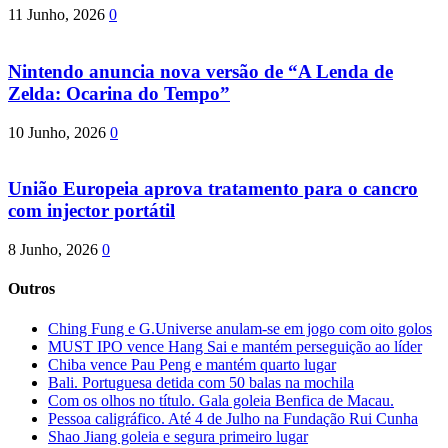
11 Junho, 2026
0
Nintendo anuncia nova versão de “A Lenda de
Zelda: Ocarina do Tempo”
10 Junho, 2026
0
União Europeia aprova tratamento para o cancro
com injector portátil
8 Junho, 2026
0
Outros
Ching Fung e G.Universe anulam-se em jogo com oito golos
MUST IPO vence Hang Sai e mantém perseguição ao líder
Chiba vence Pau Peng e mantém quarto lugar
Bali. Portuguesa detida com 50 balas na mochila
Com os olhos no título. Gala goleia Benfica de Macau.
Pessoa caligráfico. Até 4 de Julho na Fundação Rui Cunha
Shao Jiang goleia e segura primeiro lugar