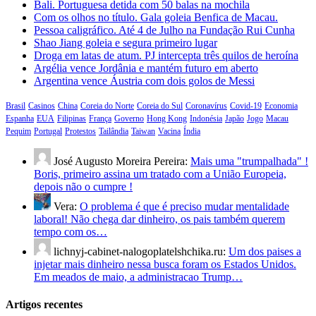
Bali. Portuguesa detida com 50 balas na mochila
Com os olhos no título. Gala goleia Benfica de Macau.
Pessoa caligráfico. Até 4 de Julho na Fundação Rui Cunha
Shao Jiang goleia e segura primeiro lugar
Droga em latas de atum. PJ intercepta três quilos de heroína
Argélia vence Jordânia e mantém futuro em aberto
Argentina vence Áustria com dois golos de Messi
Brasil
Casinos
China
Coreia do Norte
Coreia do Sul
Coronavírus
Covid-19
Economia
Espanha
EUA
Filipinas
França
Governo
Hong Kong
Indonésia
Japão
Jogo
Macau
Pequim
Portugal
Protestos
Tailândia
Taiwan
Vacina
Índia
José Augusto Moreira Pereira:
Mais uma "trumpalhada" !
Boris, primeiro assina um tratado com a União Europeia,
depois não o cumpre !
Vera:
O problema é que é preciso mudar mentalidade
laboral! Não chega dar dinheiro, os pais também querem
tempo com os…
lichnyj-cabinet-nalogoplatelshchika.ru:
Um dos paises a
injetar mais dinheiro nessa busca foram os Estados Unidos.
Em meados de maio, a administracao Trump…
Artigos recentes