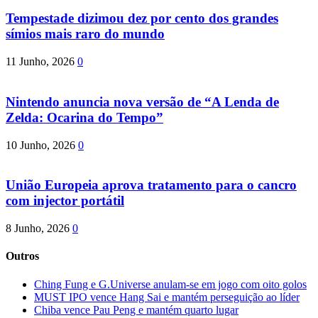
Tempestade dizimou dez por cento dos grandes
símios mais raro do mundo
11 Junho, 2026
0
Nintendo anuncia nova versão de “A Lenda de
Zelda: Ocarina do Tempo”
10 Junho, 2026
0
União Europeia aprova tratamento para o cancro
com injector portátil
8 Junho, 2026
0
Outros
Ching Fung e G.Universe anulam-se em jogo com oito golos
MUST IPO vence Hang Sai e mantém perseguição ao líder
Chiba vence Pau Peng e mantém quarto lugar