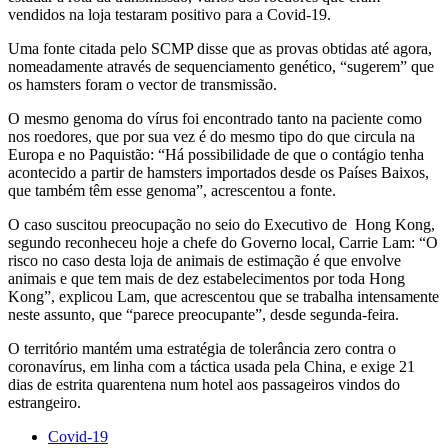
vendidos na loja testaram positivo para a Covid-19.
Uma fonte citada pelo SCMP disse que as provas obtidas até agora,
nomeadamente através de sequenciamento genético, “sugerem” que
os hamsters foram o vector de transmissão.
O mesmo genoma do vírus foi encontrado tanto na paciente como
nos roedores, que por sua vez é do mesmo tipo do que circula na
Europa e no Paquistão: “Há possibilidade de que o contágio tenha
acontecido a partir de hamsters importados desde os Países Baixos,
que também têm esse genoma”, acrescentou a fonte.
O caso suscitou preocupação no seio do Executivo de Hong Kong,
segundo reconheceu hoje a chefe do Governo local, Carrie Lam: “O
risco no caso desta loja de animais de estimação é que envolve
animais e que tem mais de dez estabelecimentos por toda Hong
Kong”, explicou Lam, que acrescentou que se trabalha intensamente
neste assunto, que “parece preocupante”, desde segunda-feira.
O território mantém uma estratégia de tolerância zero contra o
coronavírus, em linha com a táctica usada pela China, e exige 21
dias de estrita quarentena num hotel aos passageiros vindos do
estrangeiro.
Covid-19