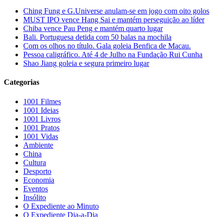
Ching Fung e G.Universe anulam-se em jogo com oito golos
MUST IPO vence Hang Sai e mantém perseguição ao líder
Chiba vence Pau Peng e mantém quarto lugar
Bali. Portuguesa detida com 50 balas na mochila
Com os olhos no título. Gala goleia Benfica de Macau.
Pessoa caligráfico. Até 4 de Julho na Fundação Rui Cunha
Shao Jiang goleia e segura primeiro lugar
Categorias
1001 Filmes
1001 Ideias
1001 Livros
1001 Pratos
1001 Vidas
Ambiente
China
Cultura
Desporto
Economia
Eventos
Insólito
O Expediente ao Minuto
O Expediente Dia-a-Dia