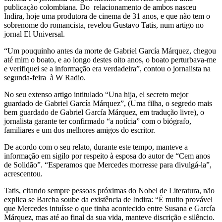
publicação colombiana. Do relacionamento de ambos nasceu
Indira, hoje uma produtora de cinema de 31 anos, e que não tem o
sobrenome do romancista, revelou Gustavo Tatis, num artigo no
jornal El Universal.
“Um pouquinho antes da morte de Gabriel García Márquez, chegou
até mim o boato, e ao longo destes oito anos, o boato perturbava-me
e verifiquei se a informação era verdadeira”, contou o jornalista na
segunda-feira à W Radio.
No seu extenso artigo intitulado “Una hija, el secreto mejor
guardado de Gabriel García Márquez”, (Uma filha, o segredo mais
bem guardado de Gabriel García Márquez, em tradução livre), o
jornalista garante ter confirmado “a notícia” com o biógrafo,
familiares e um dos melhores amigos do escritor.
De acordo com o seu relato, durante este tempo, manteve a
informação em sigilo por respeito à esposa do autor de “Cem anos
de Solidão”. “Esperamos que Mercedes morresse para divulgá-la”,
acrescentou.
Tatis, citando sempre pessoas próximas do Nobel de Literatura, não
explica se Barcha soube da existência de Indira: “É muito provável
que Mercedes intuísse o que tinha acontecido entre Susana e García
Márquez, mas até ao final da sua vida, manteve discrição e silêncio.