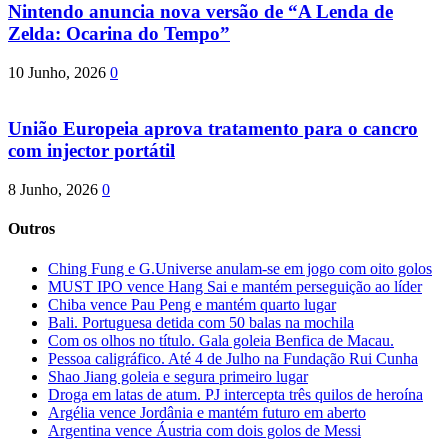
Nintendo anuncia nova versão de “A Lenda de
Zelda: Ocarina do Tempo”
10 Junho, 2026
0
União Europeia aprova tratamento para o cancro
com injector portátil
8 Junho, 2026
0
Outros
Ching Fung e G.Universe anulam-se em jogo com oito golos
MUST IPO vence Hang Sai e mantém perseguição ao líder
Chiba vence Pau Peng e mantém quarto lugar
Bali. Portuguesa detida com 50 balas na mochila
Com os olhos no título. Gala goleia Benfica de Macau.
Pessoa caligráfico. Até 4 de Julho na Fundação Rui Cunha
Shao Jiang goleia e segura primeiro lugar
Droga em latas de atum. PJ intercepta três quilos de heroína
Argélia vence Jordânia e mantém futuro em aberto
Argentina vence Áustria com dois golos de Messi