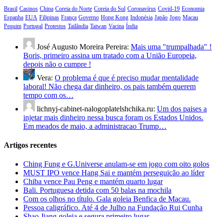
Brasil
Casinos
China
Coreia do Norte
Coreia do Sul
Coronavírus
Covid-19
Economia
Espanha
EUA
Filipinas
França
Governo
Hong Kong
Indonésia
Japão
Jogo
Macau
Pequim
Portugal
Protestos
Tailândia
Taiwan
Vacina
Índia
José Augusto Moreira Pereira:
Mais uma "trumpalhada" !
Boris, primeiro assina um tratado com a União Europeia,
depois não o cumpre !
Vera:
O problema é que é preciso mudar mentalidade
laboral! Não chega dar dinheiro, os pais também querem
tempo com os…
lichnyj-cabinet-nalogoplatelshchika.ru:
Um dos paises a
injetar mais dinheiro nessa busca foram os Estados Unidos.
Em meados de maio, a administracao Trump…
Artigos recentes
Ching Fung e G.Universe anulam-se em jogo com oito golos
MUST IPO vence Hang Sai e mantém perseguição ao líder
Chiba vence Pau Peng e mantém quarto lugar
Bali. Portuguesa detida com 50 balas na mochila
Com os olhos no título. Gala goleia Benfica de Macau.
Pessoa caligráfico. Até 4 de Julho na Fundação Rui Cunha
Shao Jiang goleia e segura primeiro lugar