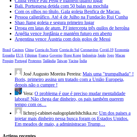
Chiba vence Pau Peng e mantém quarto lugar
Bali. Portuguesa detida com 50 balas na mochila
Com os olhos no título. Gala goleia Benfica de Macau.
Pessoa caligráfico. Até 4 de Julho na Fundação Rui Cunha
Shao Jiang goleia e segura primeiro lugar
Droga em latas de atum. PJ intercepta três quilos de heroína
Argélia vence Jordânia e mantém futuro em aberto
Argentina vence Áustria com dois golos de Messi
Brasil
Casinos
China
Coreia do Norte
Coreia do Sul
Coronavírus
Covid-19
Economia
Espanha
EUA
Filipinas
França
Governo
Hong Kong
Indonésia
Japão
Jogo
Macau
Pequim
Portugal
Protestos
Tailândia
Taiwan
Vacina
Índia
José Augusto Moreira Pereira:
Mais uma "trumpalhada" !
Boris, primeiro assina um tratado com a União Europeia,
depois não o cumpre !
Vera:
O problema é que é preciso mudar mentalidade
laboral! Não chega dar dinheiro, os pais também querem
tempo com os…
lichnyj-cabinet-nalogoplatelshchika.ru:
Um dos paises a
injetar mais dinheiro nessa busca foram os Estados Unidos.
Em meados de maio, a administracao Trump…
Artigos recentes