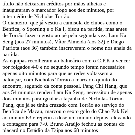
título não deixaram créditos por mãos alheias e
inauguraram o marcador logo aos dez minutos, por
intermédio de Nicholas Torrão.
O dianteiro, que já vestiu a camisola de clubes como o
Benfica, o Sporting e o Ka I, bisou na partida, mas antes
de Torrão fazer o gosto ao pé pela segunda vez, Lam Ka
Seng (aos 27 minutos), Vítor Almeida (aos 32) e Diego
Patriota (aos 36) também inscreveram o nome nos anais da
partida.
As equipas recolheram ao balneário com o C.P.K a vencer
por folgados 4-0 e no segundo tempo foram necessários
apenas oito minutos para que as redes voltassem a
balouçar, com Nicholas Torrão a marcar o quinto do
encontro, segundo da conta pessoal. Pang Chi Hang, que
aos 54 minutos rendeu Lam Ka Seng, necessitou de apenas
dois minutos para igualar a façanha de Nicholas Torrão.
Pang, que já se tinha cruzado com Torrão ao serviço do
Benfica de Macau, marcou o sexto golo do Chao Pak Kei
ao minuto 63 e repetiu a dose um minuto depois, elevando
a contagem para 7-0. Bruno Araújo fechou as contas do
placard no Estádio da Taipa aos 68 minutos