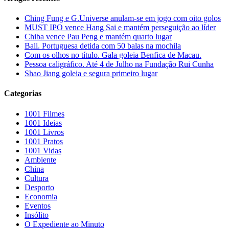
Ching Fung e G.Universe anulam-se em jogo com oito golos
MUST IPO vence Hang Sai e mantém perseguição ao líder
Chiba vence Pau Peng e mantém quarto lugar
Bali. Portuguesa detida com 50 balas na mochila
Com os olhos no título. Gala goleia Benfica de Macau.
Pessoa caligráfico. Até 4 de Julho na Fundação Rui Cunha
Shao Jiang goleia e segura primeiro lugar
Categorias
1001 Filmes
1001 Ideias
1001 Livros
1001 Pratos
1001 Vidas
Ambiente
China
Cultura
Desporto
Economia
Eventos
Insólito
O Expediente ao Minuto