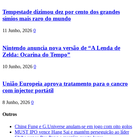
Tempestade dizimou dez por cento dos grandes
símios mais raro do mundo
11 Junho, 2026
0
Nintendo anuncia nova versão de “A Lenda de
Zelda: Ocarina do Tempo”
10 Junho, 2026
0
União Europeia aprova tratamento para o cancro
com injector portátil
8 Junho, 2026
0
Outros
Ching Fung e G.Universe anulam-se em jogo com oito golos
MUST IPO vence Hang Sai e mantém perseguição ao líder