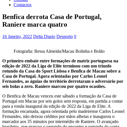
Contactos
Benfica derrota Casa de Portugal,
Raniere marca quatro
16 Janeiro, 2022
Delta Diario
Desporto
0
Fotografia: Bessa Almeida/Macau Bolinha e Bolão
O primeiro embate entre formações de matriz portuguesa na
edição de 2022 da Liga de Elite terminou com um triunfo
rotundo da Casa do Sport Lisboa e Benfica de Macau sobre a
Casa de Portugal. Agora orientadas por Carlos Leonel
Fernandes, as águias do território derrotaram o adversário por
seis bolas a zero. Raniere marcou por quatro ocasiões.
O Benfica de Macau venceu este sábado a formação da Casa de
Portugal em Macau por seis golos sem resposta, em partida a contar
para a ronda inaugural da edição de 2022 da Liga de Elite. A
formação encarnada, agora orientada pelo madeirense Carlos Leonel
Fernandes, não deixou créditos por mãos alheias e inaugurou o
marcador aos 35 minutos por intermédio de Raniere. O avançado
brasileiro, que marcou o segundo do encontro e segundo da conta