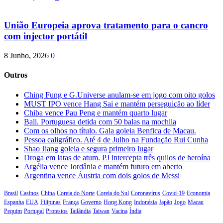
União Europeia aprova tratamento para o cancro
com injector portátil
8 Junho, 2026
0
Outros
Ching Fung e G.Universe anulam-se em jogo com oito golos
MUST IPO vence Hang Sai e mantém perseguição ao líder
Chiba vence Pau Peng e mantém quarto lugar
Bali. Portuguesa detida com 50 balas na mochila
Com os olhos no título. Gala goleia Benfica de Macau.
Pessoa caligráfico. Até 4 de Julho na Fundação Rui Cunha
Shao Jiang goleia e segura primeiro lugar
Droga em latas de atum. PJ intercepta três quilos de heroína
Argélia vence Jordânia e mantém futuro em aberto
Argentina vence Áustria com dois golos de Messi
Brasil
Casinos
China
Coreia do Norte
Coreia do Sul
Coronavírus
Covid-19
Economia
Espanha
EUA
Filipinas
França
Governo
Hong Kong
Indonésia
Japão
Jogo
Macau
Pequim
Portugal
Protestos
Tailândia
Taiwan
Vacina
Índia