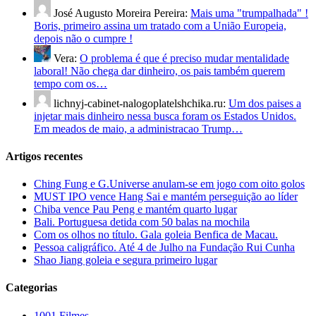
José Augusto Moreira Pereira:
Mais uma "trumpalhada" !
Boris, primeiro assina um tratado com a União Europeia,
depois não o cumpre !
Vera:
O problema é que é preciso mudar mentalidade
laboral! Não chega dar dinheiro, os pais também querem
tempo com os…
lichnyj-cabinet-nalogoplatelshchika.ru:
Um dos paises a
injetar mais dinheiro nessa busca foram os Estados Unidos.
Em meados de maio, a administracao Trump…
Artigos recentes
Ching Fung e G.Universe anulam-se em jogo com oito golos
MUST IPO vence Hang Sai e mantém perseguição ao líder
Chiba vence Pau Peng e mantém quarto lugar
Bali. Portuguesa detida com 50 balas na mochila
Com os olhos no título. Gala goleia Benfica de Macau.
Pessoa caligráfico. Até 4 de Julho na Fundação Rui Cunha
Shao Jiang goleia e segura primeiro lugar
Categorias
1001 Filmes