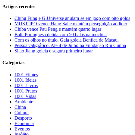
Artigos recentes
Ching Fung e G.Universe anulam-se em jogo com oito golos
MUST IPO vence Hang Sai e mantém perseguição ao líder
Chiba vence Pau Peng e mantém quarto lugar
Bali. Portuguesa detida com 50 balas na mochila
Com os olhos no título. Gala goleia Benfica de Macau.
Pessoa caligráfico. Até 4 de Julho na Fundação Rui Cunha
Shao Jiang goleia e segura primeiro lugar
Categorias
1001 Filmes
1001 Ideias
1001 Livros
1001 Pratos
1001 Vidas
Ambiente
China
Cultura
Desporto
Economia
Eventos
Insólito