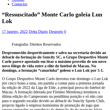
Contactos
“Ressuscitado” Monte Carlo goleia Lun
Lok
17 Janeiro, 2022
Delta Diario
Desporto
0
Fotografia: Direitos Reservados
Despromovido desportivamente e salvo na secretaria devido ao
debacle da formação do Suncity SC, o Grupo Desportivo Monte
Carlo parece apostado em tirar o máximo proveito de um novo
novo fôlego de vida entre a elite do futebol de Macau. No
domingo, a formação “canarinha” goleou o Lun Lok por 5-1.
O Grupo Desportivo Monte Carlo derrotou este domingo o Lun Lok
por cinco bolas a uma, em partida a contar para a primeira jornada
da edição de 2022 da Liga de Elite, a principal prova do futebol de
Macau. A formação liderada por Firmino Mendonça terminou a
última edição do Campeonato na penúltima posição e só não caiu
para o segundo escalão devido ao debacle do Suncity Sports Club,
projecto ligado à empresa homónima de promoção de jogo que
cessou operações na sequência da detenção de do magnata Alvin