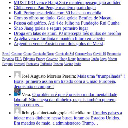
MUST IPO vence Hang Sai e mantém perseguição ao líder
Chiba vence Pau Peng e mantém quarto lugar
Bali. Portuguesa detida com 50 balas na mochila
Com os olhos no título. Gala goleia Benfica de Macau.
Pessoa caligráfico. Até 4 de Julho na Fundação Rui Cunha
Shao Jiang goleia e segura primeiro lugar
Droga em latas de atum. PJ intercepta três quilos de heroína
Argélia vence Jordânia e mantém futuro em aberto
Argentina vence Áustria com dois golos de Messi
Brasil
Casinos
China
Coreia do Norte
Coreia do Sul
Coronavírus
Covid-19
Economia
Espanha
EUA
Filipinas
França
Governo
Hong Kong
Indonésia
Japão
Jogo
Macau
Pequim
Portugal
Protestos
Tailândia
Taiwan
Vacina
Índia
José Augusto Moreira Pereira:
Mais uma "trumpalhada" !
Boris, primeiro assina um tratado com a União Europeia,
depois não o cumpre !
Vera:
O problema é que é preciso mudar mentalidade
laboral! Não chega dar dinheiro, os pais também querem
tempo com os…
lichnyj-cabinet-nalogoplatelshchika.ru:
Um dos paises a
injetar mais dinheiro nessa busca foram os Estados Unidos.
Em meados de maio, a administracao Trump…