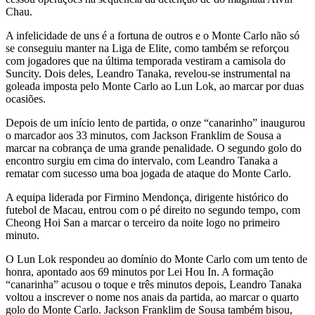
Chau.
A infelicidade de uns é a fortuna de outros e o Monte Carlo não só
se conseguiu manter na Liga de Elite, como também se reforçou
com jogadores que na última temporada vestiram a camisola do
Suncity. Dois deles, Leandro Tanaka, revelou-se instrumental na
goleada imposta pelo Monte Carlo ao Lun Lok, ao marcar por duas
ocasiões.
Depois de um início lento de partida, o onze “canarinho” inaugurou
o marcador aos 33 minutos, com Jackson Franklim de Sousa a
marcar na cobrança de uma grande penalidade. O segundo golo do
encontro surgiu em cima do intervalo, com Leandro Tanaka a
rematar com sucesso uma boa jogada de ataque do Monte Carlo.
A equipa liderada por Firmino Mendonça, dirigente histórico do
futebol de Macau, entrou com o pé direito no segundo tempo, com
Cheong Hoi San a marcar o terceiro da noite logo no primeiro
minuto.
O Lun Lok respondeu ao domínio do Monte Carlo com um tento de
honra, apontado aos 69 minutos por Lei Hou In. A formação
“canarinha” acusou o toque e três minutos depois, Leandro Tanaka
voltou a inscrever o nome nos anais da partida, ao marcar o quarto
golo do Monte Carlo. Jackson Franklim de Sousa também bisou,