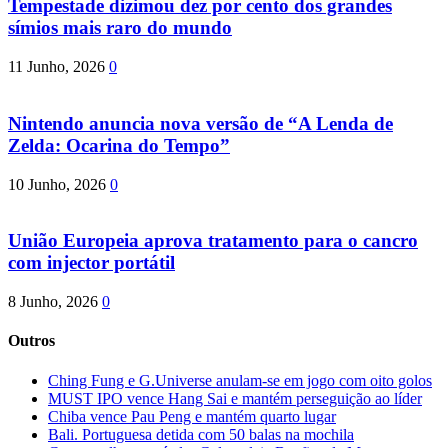
Tempestade dizimou dez por cento dos grandes
símios mais raro do mundo
11 Junho, 2026
0
Nintendo anuncia nova versão de “A Lenda de
Zelda: Ocarina do Tempo”
10 Junho, 2026
0
União Europeia aprova tratamento para o cancro
com injector portátil
8 Junho, 2026
0
Outros
Ching Fung e G.Universe anulam-se em jogo com oito golos
MUST IPO vence Hang Sai e mantém perseguição ao líder
Chiba vence Pau Peng e mantém quarto lugar
Bali. Portuguesa detida com 50 balas na mochila