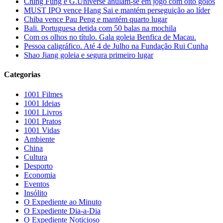
Ching Fung e G.Universe anulam-se em jogo com oito golos
MUST IPO vence Hang Sai e mantém perseguição ao líder
Chiba vence Pau Peng e mantém quarto lugar
Bali. Portuguesa detida com 50 balas na mochila
Com os olhos no título. Gala goleia Benfica de Macau.
Pessoa caligráfico. Até 4 de Julho na Fundação Rui Cunha
Shao Jiang goleia e segura primeiro lugar
Categorias
1001 Filmes
1001 Ideias
1001 Livros
1001 Pratos
1001 Vidas
Ambiente
China
Cultura
Desporto
Economia
Eventos
Insólito
O Expediente ao Minuto
O Expediente Dia-a-Dia
O Expediente Noticioso