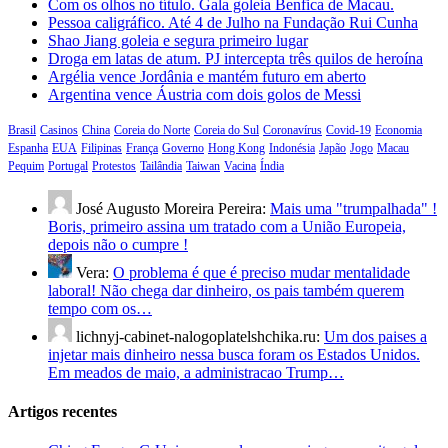
Com os olhos no título. Gala goleia Benfica de Macau.
Pessoa caligráfico. Até 4 de Julho na Fundação Rui Cunha
Shao Jiang goleia e segura primeiro lugar
Droga em latas de atum. PJ intercepta três quilos de heroína
Argélia vence Jordânia e mantém futuro em aberto
Argentina vence Áustria com dois golos de Messi
Brasil
Casinos
China
Coreia do Norte
Coreia do Sul
Coronavírus
Covid-19
Economia
Espanha
EUA
Filipinas
França
Governo
Hong Kong
Indonésia
Japão
Jogo
Macau
Pequim
Portugal
Protestos
Tailândia
Taiwan
Vacina
Índia
José Augusto Moreira Pereira:
Mais uma "trumpalhada" !
Boris, primeiro assina um tratado com a União Europeia,
depois não o cumpre !
Vera:
O problema é que é preciso mudar mentalidade
laboral! Não chega dar dinheiro, os pais também querem
tempo com os…
lichnyj-cabinet-nalogoplatelshchika.ru:
Um dos paises a
injetar mais dinheiro nessa busca foram os Estados Unidos.
Em meados de maio, a administracao Trump…
Artigos recentes