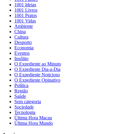
1001 Ideias
1001 Livros
1001 Pratos
1001 Vidas
Ambiente
China
Cultura
Desporto
Economia
Eventos
Insólito
O Expediente ao Minuto
O Expediente Dia-a-Dia
O Expediente Noticioso
O Expediente Opinativo
Política
Região
Saúde
Sem categoria
Sociedade
Tecnologia
Última Hora Macau
Última Hora Mundo