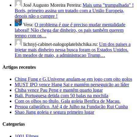
José Augusto Moreira Pereira:
Mais uma "trumpalhada" !
Boris, primeiro assina um tratado com a União Europeia,
depois não o cumpre !
Vera:
O problema é que é preciso mudar mentalidade
laboral! Não chega dar dinheiro, os pais também querem
tempo com os…
lichnyj-cabinet-nalogoplatelshchika.ru:
Um dos paises a
injetar mais dinheiro nessa busca foram os Estados Unidos.
Em meados de maio, a administracao Trump…
Artigos recentes
Ching Fung e G.Universe anulam-se em jogo com oito golos
MUST IPO vence Hang Sai e mantém perseguição ao líder
Chiba vence Pau Peng e mantém quarto lugar
Bali. Portuguesa detida com 50 balas na mochila
Com os olhos no título. Gala goleia Benfica de Macau.
Pessoa caligráfico. Até 4 de Julho na Fundação Rui Cunha
Shao Jiang goleia e segura primeiro lugar
Categorias
1001 Filmes