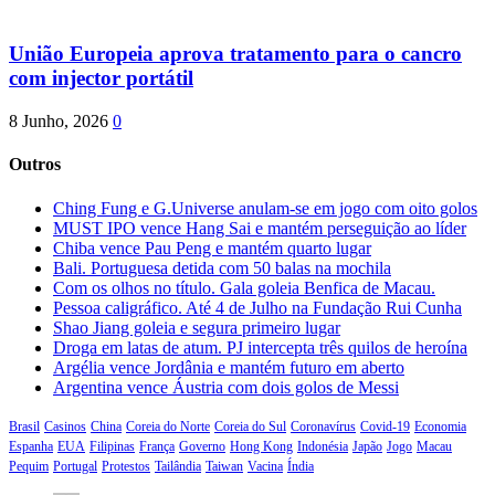
União Europeia aprova tratamento para o cancro
com injector portátil
8 Junho, 2026
0
Outros
Ching Fung e G.Universe anulam-se em jogo com oito golos
MUST IPO vence Hang Sai e mantém perseguição ao líder
Chiba vence Pau Peng e mantém quarto lugar
Bali. Portuguesa detida com 50 balas na mochila
Com os olhos no título. Gala goleia Benfica de Macau.
Pessoa caligráfico. Até 4 de Julho na Fundação Rui Cunha
Shao Jiang goleia e segura primeiro lugar
Droga em latas de atum. PJ intercepta três quilos de heroína
Argélia vence Jordânia e mantém futuro em aberto
Argentina vence Áustria com dois golos de Messi
Brasil
Casinos
China
Coreia do Norte
Coreia do Sul
Coronavírus
Covid-19
Economia
Espanha
EUA
Filipinas
França
Governo
Hong Kong
Indonésia
Japão
Jogo
Macau
Pequim
Portugal
Protestos
Tailândia
Taiwan
Vacina
Índia