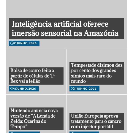
Inteligência artificial oferece
imersão sensorial na Amazónia
21 JUNHO, 2026
Tempestade dizimou dez
Bolsa de couro feita a
por cento dos grandes
partir de células de T-
símios mais raro do
Rex vai a leilão
mundo
11 JUNHO, 2026
11 JUNHO, 2026
Nintendo anuncia nova
versão de “A Lenda de
União Europeia aprova
Zelda: Ocarina do
tratamento para o cancro
Tempo”
com injector portátil