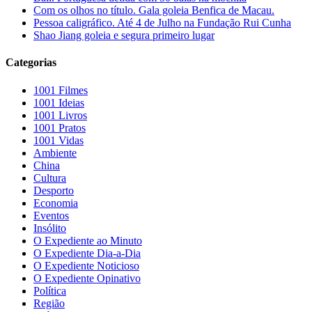
Com os olhos no título. Gala goleia Benfica de Macau.
Pessoa caligráfico. Até 4 de Julho na Fundação Rui Cunha
Shao Jiang goleia e segura primeiro lugar
Categorias
1001 Filmes
1001 Ideias
1001 Livros
1001 Pratos
1001 Vidas
Ambiente
China
Cultura
Desporto
Economia
Eventos
Insólito
O Expediente ao Minuto
O Expediente Dia-a-Dia
O Expediente Noticioso
O Expediente Opinativo
Política
Região