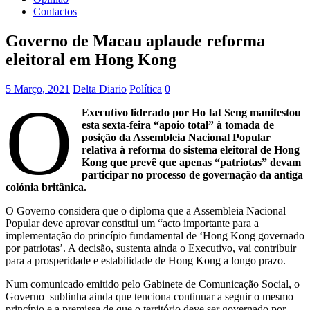
Contactos
Governo de Macau aplaude reforma
eleitoral em Hong Kong
5 Março, 2021
Delta Diario
Política
0
O
Executivo liderado por Ho Iat Seng manifestou
esta sexta-feira “apoio total” à tomada de
posição da Assembleia Nacional Popular
relativa à reforma do sistema eleitoral de Hong
Kong que prevê que apenas “patriotas” devam
participar no processo de governação da antiga
colónia britânica.
O Governo considera que o diploma que a Assembleia Nacional
Popular deve aprovar constitui um “acto importante para a
implementação do princípio fundamental de ‘Hong Kong governado
por patriotas’. A decisão, sustenta ainda o Executivo, vai contribuir
para a prosperidade e estabilidade de Hong Kong a longo prazo.
Num comunicado emitido pelo Gabinete de Comunicação Social, o
Governo sublinha ainda que tenciona continuar a seguir o mesmo
princípio e a premissa de que o território deve ser governado por