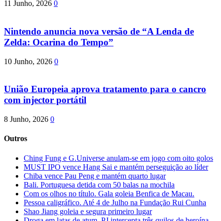
11 Junho, 2026
0
Nintendo anuncia nova versão de “A Lenda de
Zelda: Ocarina do Tempo”
10 Junho, 2026
0
União Europeia aprova tratamento para o cancro
com injector portátil
8 Junho, 2026
0
Outros
Ching Fung e G.Universe anulam-se em jogo com oito golos
MUST IPO vence Hang Sai e mantém perseguição ao líder
Chiba vence Pau Peng e mantém quarto lugar
Bali. Portuguesa detida com 50 balas na mochila
Com os olhos no título. Gala goleia Benfica de Macau.
Pessoa caligráfico. Até 4 de Julho na Fundação Rui Cunha
Shao Jiang goleia e segura primeiro lugar
Droga em latas de atum. PJ intercepta três quilos de heroína