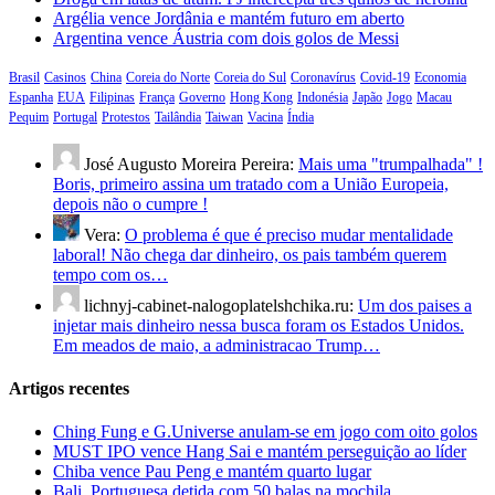
Argélia vence Jordânia e mantém futuro em aberto
Argentina vence Áustria com dois golos de Messi
Brasil
Casinos
China
Coreia do Norte
Coreia do Sul
Coronavírus
Covid-19
Economia
Espanha
EUA
Filipinas
França
Governo
Hong Kong
Indonésia
Japão
Jogo
Macau
Pequim
Portugal
Protestos
Tailândia
Taiwan
Vacina
Índia
José Augusto Moreira Pereira:
Mais uma "trumpalhada" !
Boris, primeiro assina um tratado com a União Europeia,
depois não o cumpre !
Vera:
O problema é que é preciso mudar mentalidade
laboral! Não chega dar dinheiro, os pais também querem
tempo com os…
lichnyj-cabinet-nalogoplatelshchika.ru:
Um dos paises a
injetar mais dinheiro nessa busca foram os Estados Unidos.
Em meados de maio, a administracao Trump…
Artigos recentes
Ching Fung e G.Universe anulam-se em jogo com oito golos
MUST IPO vence Hang Sai e mantém perseguição ao líder
Chiba vence Pau Peng e mantém quarto lugar
Bali. Portuguesa detida com 50 balas na mochila