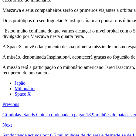
Maezawa e seus companheiros serão os primeiros viajantes a orbitar 
Dois protótipos do seu foguetão Starship caíram ao pousar nos último
“Estou muito confiante de que vamos alcançar o nível orbital com o 
divulgado por Maezawa nesta quarta-feira.
A SpaceX prevê o lançamento de sua primeira missão de turismo espacia
A missão, denominada Inspiration4, acontecerá graças ao foguetão de
A missão terá a participação do milionário americano Jared Isaacman,
recuperou de um cancro.
Japão
Milionário
Space X
Previous
Gôndolas. Sands China condenada a pagar 18,9 milhões de patacas 
Next
Sands vende activos por 6,5 mil milhões de dolares e despede-se de 