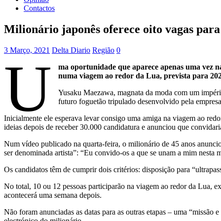
Contactos
Milionário japonês oferece oito vagas par
3 Março, 2021
Delta Diario
Região
0
U
ma oportunidade que aparece apenas uma vez na 
numa viagem ao redor da Lua, prevista para 20
Yusaku Maezawa, magnata da moda com um império co
futuro foguetão tripulado desenvolvido pela empres
Inicialmente ele esperava levar consigo uma amiga na viagem ao redo
ideias depois de receber 30.000 candidatura e anunciou que convidaria 
Num vídeo publicado na quarta-feira, o milionário de 45 anos anunci
ser denominada artista”: “Eu convido-os a que se unam a mim nesta mi
Os candidatos têm de cumprir dois critérios: disposição para “ultrapas
No total, 10 ou 12 pessoas participarão na viagem ao redor da Lua, e
acontecerá uma semana depois.
Não foram anunciadas as datas para as outras etapas – uma “missão e 
electrónico do milionário.