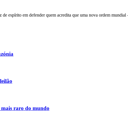
 de espírito em defender quem acredita que uma nova ordem mundial – q
azónia
leilão
s mais raro do mundo