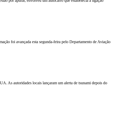
stão por apurar, envolveu um autocarro que estabelecia a ligação
ormação foi avançada esta segunda-feira pelo Departamento de Aviação
EUA. As autoridades locais lançaram um alerta de tsunami depois do