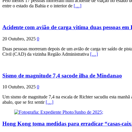
Pelo menos 17 pessoas morreram num acidente de viação no estado de P
entre o estado da Bahia e o interior de
[…]
Acidente com avião de carga vitima duas pessoas e
20 Outubro, 2025
0
Duas pessoas morreram depois de um avião de carga ter saído de pist
Civil (CAD) da vizinha Região Administrativa
[…]
Sismo de magnitude 7,4 sacode ilha de Mindanao
10 Outubro, 2025
0
Um sismo de magnitude 7,4 na escala de Richter sacudiu esta manhã a
abalo, que se fez sentir
[…]
Hong Kong toma medidas para erradicar “casas-cai