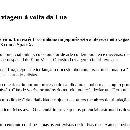
a viagem à volta da Lua
vida. Um excêntrico milionário japonês está a oferecer oito vaga
23 com a SpaceX.
mercial online, colecionador de arte contemporânea e mecenas, é o p
a aeroespacial de Elon Musk. O custo da viagem não foi revelado.
r da Lua, depois de ter lançado um estranho concurso direccionado a 
seis ou oito artistas.
ou que decidiu por um processo de candidaturas muito mais amplio porq
ssão. Oito de vocês, oriundos do mundo inteiro”, declarou. “Comprei t
sar os limites” da criatividade e ajudar os outros membros da tripulação
xplicou Maezawa. O calendário prevê que os potenciais astronautas dev
um encontro on-line – mas as entrevistas definitivas e os exames médic