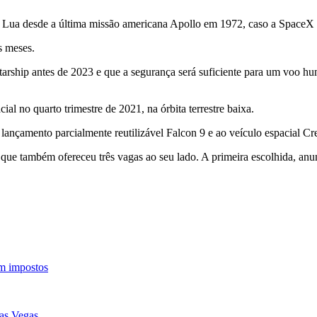
a Lua desde a última missão americana Apollo em 1972, caso a SpaceX c
s meses.
Starship antes de 2023 e que a segurança será suficiente para um voo
l no quarto trimestre de 2021, na órbita terrestre baixa.
 lançamento parcialmente reutilizável Falcon 9 e ao veículo espacial 
 que também ofereceu três vagas ao seu lado. A primeira escolhida, an
em impostos
Las Vegas