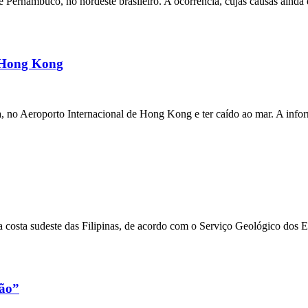
ernambuco, no nordeste brasileiro. A ocorrência, cujas causas ainda e
m Hong Kong
a, no Aeroporto Internacional de Hong Kong e ter caído ao mar. A inf
 costa sudeste das Filipinas, de acordo com o Serviço Geológico dos 
xão”