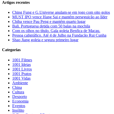
Artigos recentes
Ching Fung e G.Universe anulam-se em jogo com oito golos
MUST IPO vence Hang Sai e mantém perseguição ao líder
Chiba vence Pau Peng e mantém quarto lugar
Bali. Portuguesa detida com 50 balas na mochila
Com os olhos no título. Gala goleia Benfica de Macau.
Pessoa caligráfico. Até 4 de Julho na Fundação Rui Cunha
Shao Jiang goleia e segura primeiro lugar
Categorias
1001 Filmes
1001 Ideias
1001 Livros
1001 Pratos
1001 Vidas
Ambiente
China
Cultura
Desporto
Economia
Eventos
Insólito