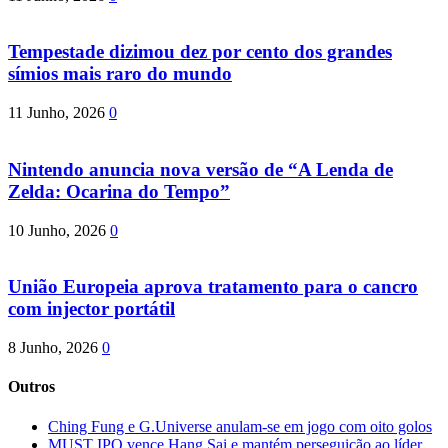
Tempestade dizimou dez por cento dos grandes
símios mais raro do mundo
11 Junho, 2026
0
Nintendo anuncia nova versão de “A Lenda de
Zelda: Ocarina do Tempo”
10 Junho, 2026
0
União Europeia aprova tratamento para o cancro
com injector portátil
8 Junho, 2026
0
Outros
Ching Fung e G.Universe anulam-se em jogo com oito golos
MUST IPO vence Hang Sai e mantém perseguição ao líder