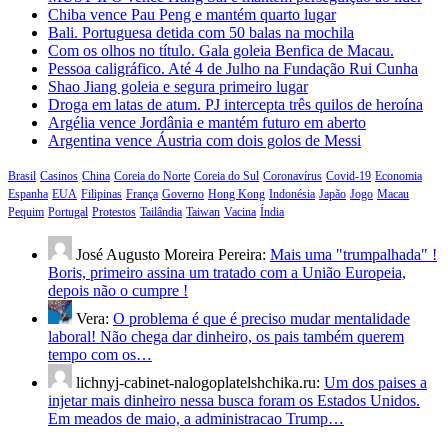
Chiba vence Pau Peng e mantém quarto lugar
Bali. Portuguesa detida com 50 balas na mochila
Com os olhos no título. Gala goleia Benfica de Macau.
Pessoa caligráfico. Até 4 de Julho na Fundação Rui Cunha
Shao Jiang goleia e segura primeiro lugar
Droga em latas de atum. PJ intercepta três quilos de heroína
Argélia vence Jordânia e mantém futuro em aberto
Argentina vence Áustria com dois golos de Messi
Brasil
Casinos
China
Coreia do Norte
Coreia do Sul
Coronavírus
Covid-19
Economia
Espanha
EUA
Filipinas
França
Governo
Hong Kong
Indonésia
Japão
Jogo
Macau
Pequim
Portugal
Protestos
Tailândia
Taiwan
Vacina
Índia
José Augusto Moreira Pereira:
Mais uma "trumpalhada" !
Boris, primeiro assina um tratado com a União Europeia,
depois não o cumpre !
Vera:
O problema é que é preciso mudar mentalidade
laboral! Não chega dar dinheiro, os pais também querem
tempo com os…
lichnyj-cabinet-nalogoplatelshchika.ru:
Um dos paises a
injetar mais dinheiro nessa busca foram os Estados Unidos.
Em meados de maio, a administracao Trump…