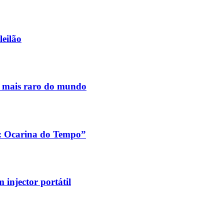
leilão
s mais raro do mundo
a: Ocarina do Tempo”
injector portátil