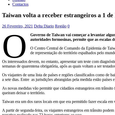
Contactos
Taiwan volta a receber estrangeiros a 1 d
26 Fevereiro, 2021
Delta Diario
Região
0
O
Governo de Taiwan vai começar a levantar alguma
autoridades formosinas, permite que as escalas d
O Centro Central de Comando da Epidemia de Taiwan 
de representação do território espalhados pelo mund
Os interessados devem, no entanto, apresentar um teste com diagnóstic
semanas de quarentena obrigatória, após as quais voltam a ser testados
Os viajantes de uma lista de países e regiões classificados como de 
a sete dias. Entre as jurisdições abrangidas pela medida estão países
As novas medidas vão permitir que cidadãos estrangeiros em trânsit
queiram deixar o território.
Taiwan era um dos raros locais em que era permitido fazer escala em voo
A partir de segunda-feira, os viajantes estrangeiros em trânsito podem
negativo realizado nas 72 horas anteriores ao voo.