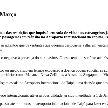
e Março
s das restrições que impôs à entrada de visitantes estrangeiros j
e passageiros em trânsito no Aeroporto Internacional da capital, T
adiantou que os visitantes que queiram deslocar-se à ilha em viagens
o.
o negativo à presença do coronavírus. O teste tem que ser feito até três
.
baixo ou médio risco em termos exposição à doença podem solicitar às au
 e territórios como Macau, a Nova Zelândia, a Austrália, Singapura, o 
o façam escala no Aeroporto Internacional de Taipé, uma decisão que 
s internacionais, até essa possibilidade ter sido interditada, a 1 de Jan
 passar até oito horas no aeroporto internacional de Taipé para fazer es