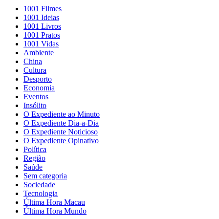
1001 Filmes
1001 Ideias
1001 Livros
1001 Pratos
1001 Vidas
Ambiente
China
Cultura
Desporto
Economia
Eventos
Insólito
O Expediente ao Minuto
O Expediente Dia-a-Dia
O Expediente Noticioso
O Expediente Opinativo
Política
Região
Saúde
Sem categoria
Sociedade
Tecnologia
Última Hora Macau
Última Hora Mundo