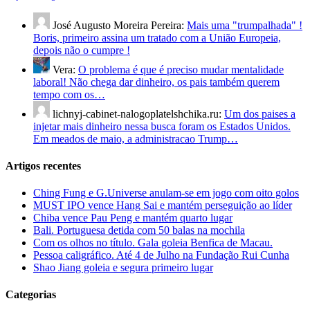
José Augusto Moreira Pereira:
Mais uma "trumpalhada" !
Boris, primeiro assina um tratado com a União Europeia,
depois não o cumpre !
Vera:
O problema é que é preciso mudar mentalidade
laboral! Não chega dar dinheiro, os pais também querem
tempo com os…
lichnyj-cabinet-nalogoplatelshchika.ru:
Um dos paises a
injetar mais dinheiro nessa busca foram os Estados Unidos.
Em meados de maio, a administracao Trump…
Artigos recentes
Ching Fung e G.Universe anulam-se em jogo com oito golos
MUST IPO vence Hang Sai e mantém perseguição ao líder
Chiba vence Pau Peng e mantém quarto lugar
Bali. Portuguesa detida com 50 balas na mochila
Com os olhos no título. Gala goleia Benfica de Macau.
Pessoa caligráfico. Até 4 de Julho na Fundação Rui Cunha
Shao Jiang goleia e segura primeiro lugar
Categorias