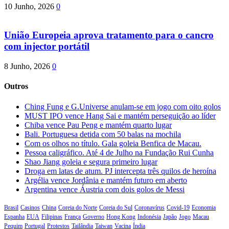
10 Junho, 2026
0
União Europeia aprova tratamento para o cancro
com injector portátil
8 Junho, 2026
0
Outros
Ching Fung e G.Universe anulam-se em jogo com oito golos
MUST IPO vence Hang Sai e mantém perseguição ao líder
Chiba vence Pau Peng e mantém quarto lugar
Bali. Portuguesa detida com 50 balas na mochila
Com os olhos no título. Gala goleia Benfica de Macau.
Pessoa caligráfico. Até 4 de Julho na Fundação Rui Cunha
Shao Jiang goleia e segura primeiro lugar
Droga em latas de atum. PJ intercepta três quilos de heroína
Argélia vence Jordânia e mantém futuro em aberto
Argentina vence Áustria com dois golos de Messi
Brasil
Casinos
China
Coreia do Norte
Coreia do Sul
Coronavírus
Covid-19
Economia
Espanha
EUA
Filipinas
França
Governo
Hong Kong
Indonésia
Japão
Jogo
Macau
Pequim
Portugal
Protestos
Tailândia
Taiwan
Vacina
Índia