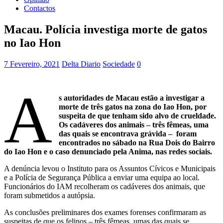
Contactos
Macau. Polícia investiga morte de gatos
no Iao Hon
7 Fevereiro, 2021
Delta Diario
Sociedade
0
A
s autoridades de Macau estão a investigar a
morte de três gatos na zona do Iao Hon, por
suspeita de que tenham sido alvo de crueldade.
Os cadáveres dos animais – três fêmeas, uma
das quais se encontrava grávida – foram
encontrados no sábado na Rua Dois do Bairro
do Iao Hon e o caso denunciado pela Anima, nas redes sociais.
A denúncia levou o Instituto para os Assuntos Cívicos e Municipais
e a Polícia de Segurança Pública a enviar uma equipa ao local.
Funcionários do IAM recolheram os cadáveres dos animais, que
foram submetidos a autópsia.
As conclusões preliminares dos exames forenses confirmaram as
suspeitas de que os felinos – três fêmeas, umas das quais se