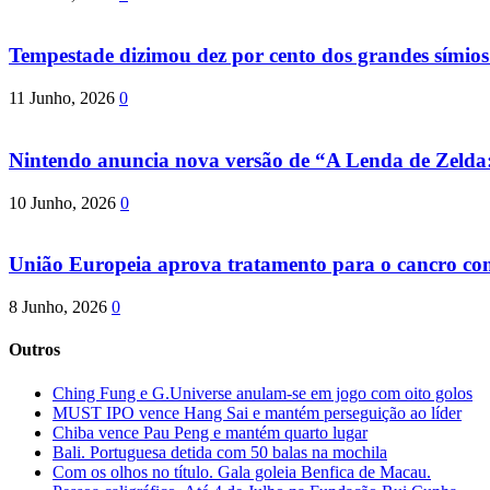
Tempestade dizimou dez por cento dos grandes símio
11 Junho, 2026
0
Nintendo anuncia nova versão de “A Lenda de Zeld
10 Junho, 2026
0
União Europeia aprova tratamento para o cancro com 
8 Junho, 2026
0
Outros
Ching Fung e G.Universe anulam-se em jogo com oito golos
MUST IPO vence Hang Sai e mantém perseguição ao líder
Chiba vence Pau Peng e mantém quarto lugar
Bali. Portuguesa detida com 50 balas na mochila
Com os olhos no título. Gala goleia Benfica de Macau.