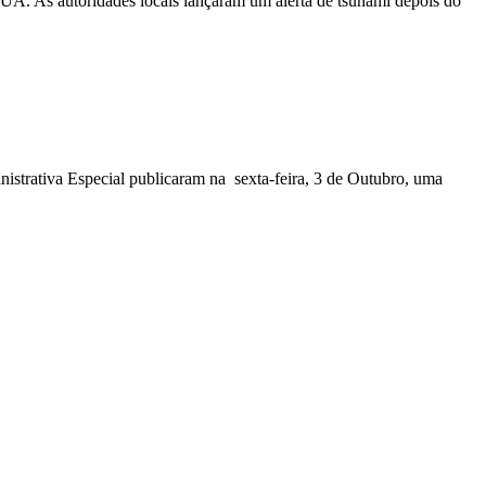
EUA. As autoridades locais lançaram um alerta de tsunami depois do
nistrativa Especial publicaram na sexta-feira, 3 de Outubro, uma