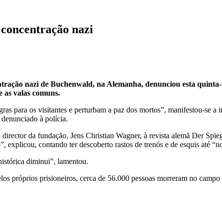
 concentração nazi
tração nazi de Buchenwald, na Alemanha, denunciou esta quinta-fe
e as valas comuns.
gras para os visitantes e perturbam a paz dos mortos”, manifestou-se a
á denunciado à polícia.
o director da fundação, Jens Christian Wagner, à revista alemã Der Spi
, explicou, contando ter descoberto rastos de trenós e de esquis até “n
istórica diminui”, lamentou.
pelos próprios prisioneiros, cerca de 56.000 pessoas morreram no camp