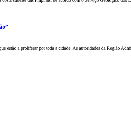
 costa sudeste das Filipinas, de acordo com o Serviço Geológico dos 
xão”
e estão a proliferar por toda a cidade. As autoridades da Região Admi