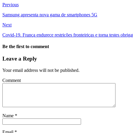
Previous
Samsung apresenta nova gama de smartphones 5G
Next
Covid-19. França endurece restrições fronteiriças e torna testes obriga
Be the first to comment
Leave a Reply
Your email address will not be published.
Comment
Name
*
Email
*