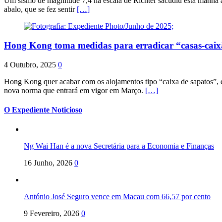
Um sismo de magnitude 7,4 na escala de Richter sacudiu esta manhã a
abalo, que se fez sentir
[…]
Hong Kong toma medidas para erradicar “casas-cai
4 Outubro, 2025
0
Hong Kong quer acabar com os alojamentos tipo “caixa de sapatos”, qu
nova norma que entrará em vigor em Março.
[…]
O Expediente Noticioso
Ng Wai Han é a nova Secretária para a Economia e Finanças
16 Junho, 2026
0
António José Seguro vence em Macau com 66,57 por cento
9 Fevereiro, 2026
0