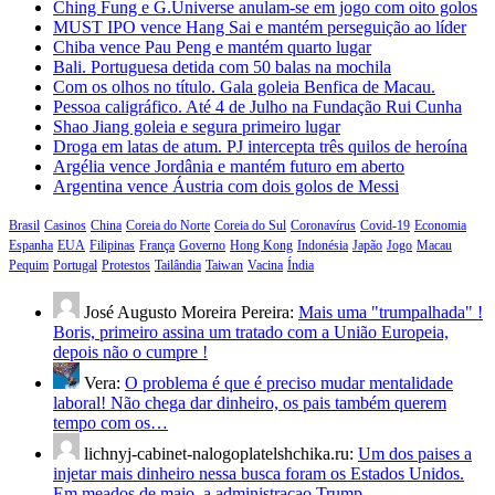
Ching Fung e G.Universe anulam-se em jogo com oito golos
MUST IPO vence Hang Sai e mantém perseguição ao líder
Chiba vence Pau Peng e mantém quarto lugar
Bali. Portuguesa detida com 50 balas na mochila
Com os olhos no título. Gala goleia Benfica de Macau.
Pessoa caligráfico. Até 4 de Julho na Fundação Rui Cunha
Shao Jiang goleia e segura primeiro lugar
Droga em latas de atum. PJ intercepta três quilos de heroína
Argélia vence Jordânia e mantém futuro em aberto
Argentina vence Áustria com dois golos de Messi
Brasil
Casinos
China
Coreia do Norte
Coreia do Sul
Coronavírus
Covid-19
Economia
Espanha
EUA
Filipinas
França
Governo
Hong Kong
Indonésia
Japão
Jogo
Macau
Pequim
Portugal
Protestos
Tailândia
Taiwan
Vacina
Índia
José Augusto Moreira Pereira:
Mais uma "trumpalhada" !
Boris, primeiro assina um tratado com a União Europeia,
depois não o cumpre !
Vera:
O problema é que é preciso mudar mentalidade
laboral! Não chega dar dinheiro, os pais também querem
tempo com os…
lichnyj-cabinet-nalogoplatelshchika.ru:
Um dos paises a
injetar mais dinheiro nessa busca foram os Estados Unidos.
Em meados de maio, a administracao Trump…