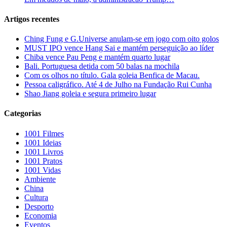
Artigos recentes
Ching Fung e G.Universe anulam-se em jogo com oito golos
MUST IPO vence Hang Sai e mantém perseguição ao líder
Chiba vence Pau Peng e mantém quarto lugar
Bali. Portuguesa detida com 50 balas na mochila
Com os olhos no título. Gala goleia Benfica de Macau.
Pessoa caligráfico. Até 4 de Julho na Fundação Rui Cunha
Shao Jiang goleia e segura primeiro lugar
Categorias
1001 Filmes
1001 Ideias
1001 Livros
1001 Pratos
1001 Vidas
Ambiente
China
Cultura
Desporto
Economia
Eventos