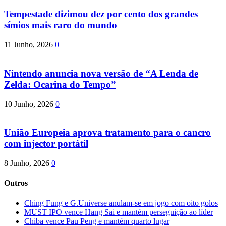
Tempestade dizimou dez por cento dos grandes
símios mais raro do mundo
11 Junho, 2026
0
Nintendo anuncia nova versão de “A Lenda de
Zelda: Ocarina do Tempo”
10 Junho, 2026
0
União Europeia aprova tratamento para o cancro
com injector portátil
8 Junho, 2026
0
Outros
Ching Fung e G.Universe anulam-se em jogo com oito golos
MUST IPO vence Hang Sai e mantém perseguição ao líder
Chiba vence Pau Peng e mantém quarto lugar