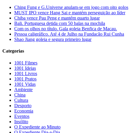
Ching Fung e G.Universe anulam-se em jogo com oito golos
MUST IPO vence Hang Sai e mantém perseguição ao líder
Chiba vence Pau Peng e mantém quarto lugar
Bali. Portuguesa detida com 50 balas na mochila
Com os olhos no título. Gala goleia Benfica de Macau.
Pessoa caligráfico. Até 4 de Julho na Fundação Rui Cunha
Shao Jiang goleia e segura primeiro lugar
Categorias
1001 Filmes
1001 Ideias
1001 Livros
1001 Pratos
1001 Vidas
Ambiente
China
Cultura
Desporto
Economia
Eventos
Insólito
O Expediente ao Minuto
O Expediente Dia-a-Dia