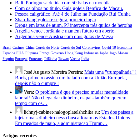
Bali. Portuguesa detida com 50 balas na mochila
Com os olhos no título. Gala goleia Benfica de Macau.
Pessoa caligráfico. Até 4 de Julho na Fundação Rui Cunha
Shao Jiang goleia e segura primeiro lugar
Droga em latas de atum. PJ intercepta três quilos de heroína
Argélia vence Jordânia e mantém futuro em aberto
Argentina vence Áustria com dois golos de Messi
Brasil
Casinos
China
Coreia do Norte
Coreia do Sul
Coronavírus
Covid-19
Economia
Espanha
EUA
Filipinas
França
Governo
Hong Kong
Indonésia
Japão
Jogo
Macau
Pequim
Portugal
Protestos
Tailândia
Taiwan
Vacina
Índia
José Augusto Moreira Pereira:
Mais uma "trumpalhada" !
Boris, primeiro assina um tratado com a União Europeia,
depois não o cumpre !
Vera:
O problema é que é preciso mudar mentalidade
laboral! Não chega dar dinheiro, os pais também querem
tempo com os…
lichnyj-cabinet-nalogoplatelshchika.ru:
Um dos paises a
injetar mais dinheiro nessa busca foram os Estados Unidos.
Em meados de maio, a administracao Trump…
Artigos recentes