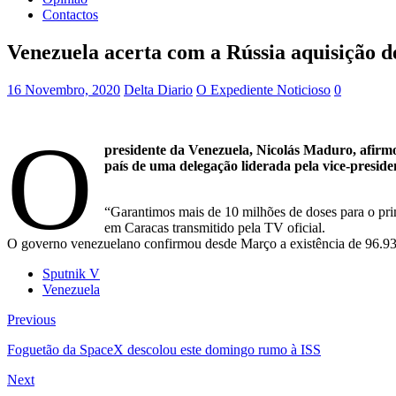
Contactos
Venezuela acerta com a Rússia aquisição d
16 Novembro, 2020
Delta Diario
O Expediente Noticioso
0
O
presidente da Venezuela, Nicolás Maduro, afirmo
país de uma delegação liderada pela vice-preside
“Garantimos mais de 10 milhões de doses para o pri
em Caracas transmitido pela TV oficial.
O governo venezuelano confirmou desde Março a existência de 96.93
Sputnik V
Venezuela
Previous
Foguetão da SpaceX descolou este domingo rumo à ISS
Next