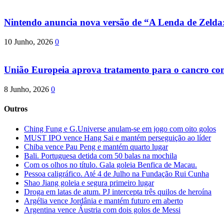
Nintendo anuncia nova versão de “A Lenda de Zeld
10 Junho, 2026
0
União Europeia aprova tratamento para o cancro com 
8 Junho, 2026
0
Outros
Ching Fung e G.Universe anulam-se em jogo com oito golos
MUST IPO vence Hang Sai e mantém perseguição ao líder
Chiba vence Pau Peng e mantém quarto lugar
Bali. Portuguesa detida com 50 balas na mochila
Com os olhos no título. Gala goleia Benfica de Macau.
Pessoa caligráfico. Até 4 de Julho na Fundação Rui Cunha
Shao Jiang goleia e segura primeiro lugar
Droga em latas de atum. PJ intercepta três quilos de heroína
Argélia vence Jordânia e mantém futuro em aberto
Argentina vence Áustria com dois golos de Messi