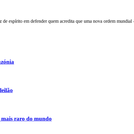
 de espírito em defender quem acredita que uma nova ordem mundial – q
azónia
leilão
s mais raro do mundo