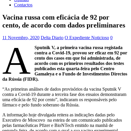
Contactos
Vacina russa com eficácia de 92 por
cento, de acordo com dados preliminares
11 Novembro, 2020
Delta Diario
O Expediente Noticioso
0
A
Sputnik V, a primeira vacina russa registada
contra a Covid-19, provou ser eficaz em 92 por
cento dos casos em que foi administrada, de
acordo com os primeiros resultados dos testes
publicados esta quarta-feira pelo Centro
Gamaleya e o Fundo de Investimentos Directos
da Rússia (FIDR).
“As primeiras análises de dados provisórios da vacina Sputnik V
contra a Covid-19 durante a terceira fase dos ensaios demonstraram
uma eficácia de 92 por cento”, indicaram os responsáveis pelo
fármaco e pelo fundo soberano da Rússia.
A informação hoje divulgada reitera as indicações dadas pelo
Executivo de Moscovo na esteira de um comunicado publicados
pelas farmacêuticas Pfizer e BioNTech emitido na manhã de
segunda-feira, de acordo com o qual a sua vacina experimental