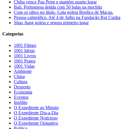
Chiba vence Pau Peng e mantém quarto lugar
Bali. Portuguesa detida com 50 balas na mochila
Com os olhos no título. Gala goleia Benfica de Macau.
Pessoa caligráfico. Até 4 de Julho na Fundação Rui Cunha
Shao Jiang goleia e segura primeiro lugar
Categorias
1001 Filmes
1001 Ideias
1001 Livros
1001 Pratos
1001 Vidas
Ambiente
China
Cultura
Desporto
Economia
Eventos
Insólito
O Expediente ao Minuto
O Expediente Dia-a-Dia
O Expediente Noticioso
O Expediente Opinativo
Política