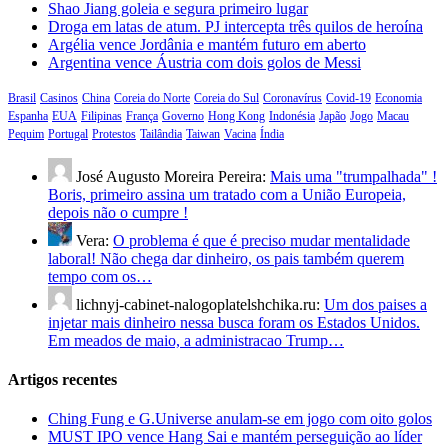
Shao Jiang goleia e segura primeiro lugar
Droga em latas de atum. PJ intercepta três quilos de heroína
Argélia vence Jordânia e mantém futuro em aberto
Argentina vence Áustria com dois golos de Messi
Brasil
Casinos
China
Coreia do Norte
Coreia do Sul
Coronavírus
Covid-19
Economia
Espanha
EUA
Filipinas
França
Governo
Hong Kong
Indonésia
Japão
Jogo
Macau
Pequim
Portugal
Protestos
Tailândia
Taiwan
Vacina
Índia
José Augusto Moreira Pereira:
Mais uma "trumpalhada" !
Boris, primeiro assina um tratado com a União Europeia,
depois não o cumpre !
Vera:
O problema é que é preciso mudar mentalidade
laboral! Não chega dar dinheiro, os pais também querem
tempo com os…
lichnyj-cabinet-nalogoplatelshchika.ru:
Um dos paises a
injetar mais dinheiro nessa busca foram os Estados Unidos.
Em meados de maio, a administracao Trump…
Artigos recentes
Ching Fung e G.Universe anulam-se em jogo com oito golos
MUST IPO vence Hang Sai e mantém perseguição ao líder