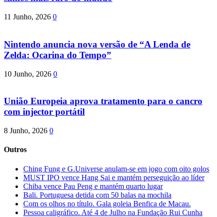
11 Junho, 2026
0
Nintendo anuncia nova versão de “A Lenda de
Zelda: Ocarina do Tempo”
10 Junho, 2026
0
União Europeia aprova tratamento para o cancro
com injector portátil
8 Junho, 2026
0
Outros
Ching Fung e G.Universe anulam-se em jogo com oito golos
MUST IPO vence Hang Sai e mantém perseguição ao líder
Chiba vence Pau Peng e mantém quarto lugar
Bali. Portuguesa detida com 50 balas na mochila
Com os olhos no título. Gala goleia Benfica de Macau.
Pessoa caligráfico. Até 4 de Julho na Fundação Rui Cunha