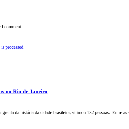
e I comment.
is processed.
os no Rio de Janeiro
angrenta da história da cidade brasileira, vitimou 132 pessoas. Entre as 