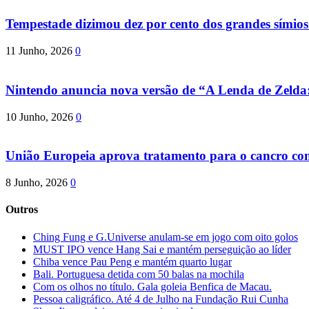
Tempestade dizimou dez por cento dos grandes símio
11 Junho, 2026
0
Nintendo anuncia nova versão de “A Lenda de Zeld
10 Junho, 2026
0
União Europeia aprova tratamento para o cancro com 
8 Junho, 2026
0
Outros
Ching Fung e G.Universe anulam-se em jogo com oito golos
MUST IPO vence Hang Sai e mantém perseguição ao líder
Chiba vence Pau Peng e mantém quarto lugar
Bali. Portuguesa detida com 50 balas na mochila
Com os olhos no título. Gala goleia Benfica de Macau.
Pessoa caligráfico. Até 4 de Julho na Fundação Rui Cunha