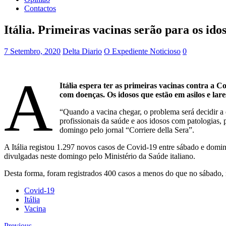
Contactos
Itália. Primeiras vacinas serão para os idos
7 Setembro, 2020
Delta Diario
O Expediente Noticioso
0
A
Itália espera ter as primeiras vacinas contra a Co
com doenças. Os idosos que estão em asilos e lare
“Quando a vacina chegar, o problema será decidir a 
profissionais da saúde e aos idosos com patologias, 
domingo pelo jornal “Corriere della Sera”.
A Itália registou 1.297 novos casos de Covid-19 entre sábado e domi
divulgadas neste domingo pelo Ministério da Saúde italiano.
Desta forma, foram registrados 400 casos a menos do que no sábado,
Covid-19
Itália
Vacina
Previous