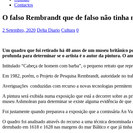
Contactos
O falso Rembrandt que de falso não tinha 
2 Setembro, 2020
Delta Diario
Cultura
0
Um quadro que foi retirado há 40 anos de um museu britânico po
profunda para determinar se o artista é o autor da pintura. O anúnc
Intitulado “Cabeça de homem com barba”, o pequeno retrato que repr
Em 1982, porém, o Projeto de Pesquisa Rembrandt, autoridade no traba
Averiguações conduzidas com recurso a novas tecnologias permitem 
A pintura será exibida numa exposição que está a decorrer sobre as pr
museu Ashmolean para determinar se existe alguma evidência de que 
Foi justamente quando preparava a exposição que a comissária An Va
O quadro foi analisado através do recurso a uma técnica denominada 
derrubado em 1618 e 1628 nas margens do mar Báltico e que já tinha 