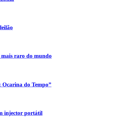
leilão
s mais raro do mundo
a: Ocarina do Tempo”
injector portátil