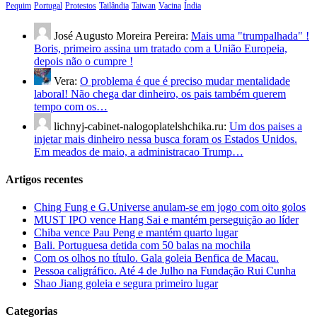
Pequim
Portugal
Protestos
Tailândia
Taiwan
Vacina
Índia
José Augusto Moreira Pereira:
Mais uma "trumpalhada" !
Boris, primeiro assina um tratado com a União Europeia,
depois não o cumpre !
Vera:
O problema é que é preciso mudar mentalidade
laboral! Não chega dar dinheiro, os pais também querem
tempo com os…
lichnyj-cabinet-nalogoplatelshchika.ru:
Um dos paises a
injetar mais dinheiro nessa busca foram os Estados Unidos.
Em meados de maio, a administracao Trump…
Artigos recentes
Ching Fung e G.Universe anulam-se em jogo com oito golos
MUST IPO vence Hang Sai e mantém perseguição ao líder
Chiba vence Pau Peng e mantém quarto lugar
Bali. Portuguesa detida com 50 balas na mochila
Com os olhos no título. Gala goleia Benfica de Macau.
Pessoa caligráfico. Até 4 de Julho na Fundação Rui Cunha
Shao Jiang goleia e segura primeiro lugar
Categorias