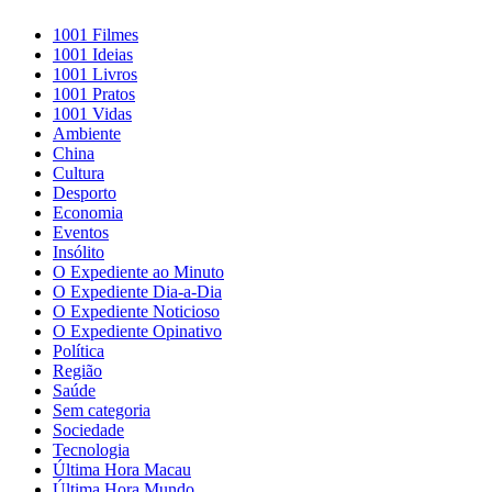
1001 Filmes
1001 Ideias
1001 Livros
1001 Pratos
1001 Vidas
Ambiente
China
Cultura
Desporto
Economia
Eventos
Insólito
O Expediente ao Minuto
O Expediente Dia-a-Dia
O Expediente Noticioso
O Expediente Opinativo
Política
Região
Saúde
Sem categoria
Sociedade
Tecnologia
Última Hora Macau
Última Hora Mundo