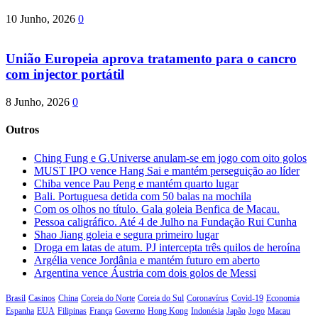
10 Junho, 2026
0
União Europeia aprova tratamento para o cancro
com injector portátil
8 Junho, 2026
0
Outros
Ching Fung e G.Universe anulam-se em jogo com oito golos
MUST IPO vence Hang Sai e mantém perseguição ao líder
Chiba vence Pau Peng e mantém quarto lugar
Bali. Portuguesa detida com 50 balas na mochila
Com os olhos no título. Gala goleia Benfica de Macau.
Pessoa caligráfico. Até 4 de Julho na Fundação Rui Cunha
Shao Jiang goleia e segura primeiro lugar
Droga em latas de atum. PJ intercepta três quilos de heroína
Argélia vence Jordânia e mantém futuro em aberto
Argentina vence Áustria com dois golos de Messi
Brasil
Casinos
China
Coreia do Norte
Coreia do Sul
Coronavírus
Covid-19
Economia
Espanha
EUA
Filipinas
França
Governo
Hong Kong
Indonésia
Japão
Jogo
Macau