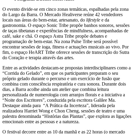
O evento divide-se em cinco zonas temáticas, espalhadas pela zona
do Largo da Barra. O Mercado Healiverse reúne 42 vendedores
locais nas áreas do bem-estar, artesanato, do
lifestyle
e da
gastronomia. O espaço Sonic Tribe propõe banhos sonoros, sessões
de taças tibetanas e experiências de mindfulness, acompanhadas de
café, sake e chá. O espaço Astra Tribe propõe debates e
programação de bem-estar. Na zona Pulse Tribe será possível
encontrar sessões de ioga, fitness e actuações musicais ao vivo. Por
fim, o espaço HeART Tribe oferece sessões de transcrição do Sutra
do Coração e terapia através das artes.
Entre as actividades destacam-se propostas interdisciplinares como a
“Corrida do Gelado”, em que os participantes preparam o seu
próprio gelado durante o percurso e um exercício de fusão que
combina com consciência respiratória e cura sonora. Durante dois
dias, a Barra acolhe ainda um atelier que combina leitura
personalizada de numerologia com arranjos florais e a iniciativa a
“Noite dos Escritores”, conduzida pela escritora Galilee Ma.
Destaque ainda para “A Prática da Incerteza”, liderada pela
realizadora Harriet Wong e Chon Cheng, sessões de teatro e uma
palestra denominada “Histórias das Plantas”, que explora as ligações
emocionais entre as pessoas e a natureza.
O festival decorre entre as 10 da manhã e as 22 horas (o mercado