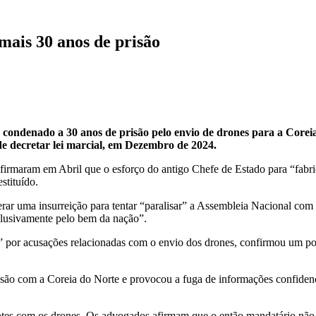
mais 30 anos de prisão
ra condenado a 30 anos de prisão pelo envio de drones para a Corei
de decretar lei marcial, em Dezembro de 2024.
afirmaram em Abril que o esforço do antigo Chefe de Estado para “fabri
stituído.
rar uma insurreição para tentar “paralisar” a Assembleia Nacional com 
xclusivamente pelo bem da nação”.
o” por acusações relacionadas com o envio dos drones, confirmou um po
 com a Coreia do Norte e provocou a fuga de informações confidenciai
entes com os drones. Os advogados afirmam que o então mandatário nã