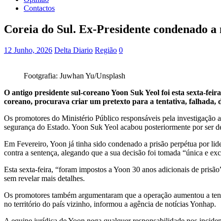
Contactos
Coreia do Sul. Ex-Presidente condenado a 
12 Junho, 2026
Delta Diario
Região
0
Footgrafia: Juwhan Yu/Unsplash
O antigo presidente sul-coreano Yoon Suk Yeol foi esta sexta-fei
coreano, procurava criar um pretexto para a tentativa, falhada, 
Os promotores do Ministério Público responsáveis pela investigação 
segurança do Estado. Yoon Suk Yeol acabou posteriormente por ser de
Em Fevereiro, Yoon já tinha sido condenado a prisão perpétua por lide
contra a sentença, alegando que a sua decisão foi tomada “única e e
Esta sexta-feira, “foram impostos a Yoon 30 anos adicionais de prisã
sem revelar mais detalhes.
Os promotores também argumentaram que a operação aumentou a tensão
no território do país vizinho, informou a agência de notícias Yonhap.
A equipe jurídica de Yoon nega qualquer responsabilidade nos incid