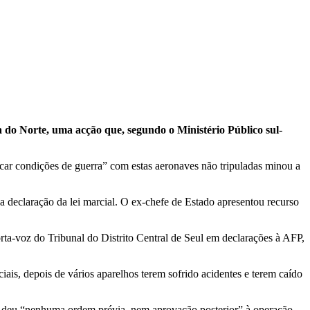
a do Norte, uma acção que, segundo o Ministério Público sul-
car condições de guerra” com estas aeronaves não tripuladas minou a
a declaração da lei marcial. O ex-chefe de Estado apresentou recurso
rta-voz do Tribunal do Distrito Central de Seul em declarações à AFP,
s, depois de vários aparelhos terem sofrido acidentes e terem caído
o deu “nenhuma ordem prévia, nem aprovação posterior” à operação