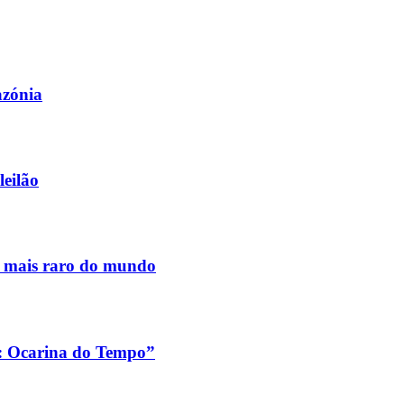
azónia
leilão
s mais raro do mundo
a: Ocarina do Tempo”