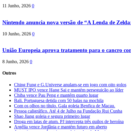
11 Junho, 2026
0
Nintendo anuncia nova versão de “A Lenda de Zeld
10 Junho, 2026
0
União Europeia aprova tratamento para o cancro com 
8 Junho, 2026
0
Outros
Ching Fung e G.Universe anulam-se em jogo com oito golos
MUST IPO vence Hang Sai e mantém perseguição ao líder
Chiba vence Pau Peng e mantém quarto lugar
Bali. Portuguesa detida com 50 balas na mochila
Com os olhos no título. Gala goleia Benfica de Macau.
Pessoa caligráfico. Até 4 de Julho na Fundação Rui Cunha
Shao Jiang goleia e segura primeiro lugar
Droga em latas de atum. PJ intercepta três quilos de heroína
Argélia vence Jordânia e mantém futuro em aberto