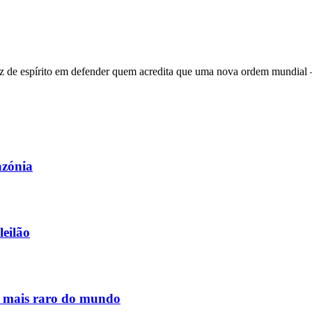
 de espírito em defender quem acredita que uma nova ordem mundial – q
azónia
leilão
s mais raro do mundo