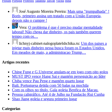
Pequim
Portugal
Protestos
Tailândia
Taiwan
Vacina
Índia
José Augusto Moreira Pereira:
Mais uma "trumpalhada" !
Boris, primeiro assina um tratado com a União Europeia,
depois não o cumpre !
Vera:
O problema é que é preciso mudar mentalidade
laboral! Não chega dar dinheiro, os pais também querem
tempo com os…
lichnyj-cabinet-nalogoplatelshchika.ru:
Um dos paises a
injetar mais dinheiro nessa busca foram os Estados Unidos.
Em meados de maio, a administracao Trump…
Artigos recentes
Ching Fung e G.Universe anulam-se em jogo com oito golos
MUST IPO vence Hang Sai e mantém perseguição ao líder
Chiba vence Pau Peng e mantém quarto lugar
Bali. Portuguesa detida com 50 balas na mochila
Com os olhos no título. Gala goleia Benfica de Macau.
Pessoa caligráfico. Até 4 de Julho na Fundação Rui Cunha
Shao Jiang goleia e segura primeiro lugar
Categorias