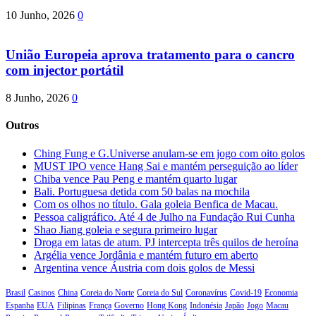
10 Junho, 2026
0
União Europeia aprova tratamento para o cancro
com injector portátil
8 Junho, 2026
0
Outros
Ching Fung e G.Universe anulam-se em jogo com oito golos
MUST IPO vence Hang Sai e mantém perseguição ao líder
Chiba vence Pau Peng e mantém quarto lugar
Bali. Portuguesa detida com 50 balas na mochila
Com os olhos no título. Gala goleia Benfica de Macau.
Pessoa caligráfico. Até 4 de Julho na Fundação Rui Cunha
Shao Jiang goleia e segura primeiro lugar
Droga em latas de atum. PJ intercepta três quilos de heroína
Argélia vence Jordânia e mantém futuro em aberto
Argentina vence Áustria com dois golos de Messi
Brasil
Casinos
China
Coreia do Norte
Coreia do Sul
Coronavírus
Covid-19
Economia
Espanha
EUA
Filipinas
França
Governo
Hong Kong
Indonésia
Japão
Jogo
Macau