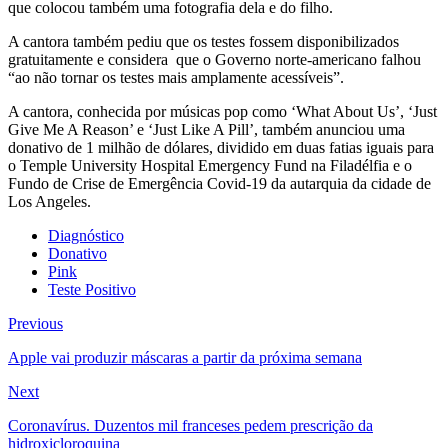
que colocou também uma fotografia dela e do filho.
A cantora também pediu que os testes fossem disponibilizados
gratuitamente e considera que o Governo norte-americano falhou
“ao não tornar os testes mais amplamente acessíveis”.
A cantora, conhecida por músicas pop como ‘What About Us’, ‘Just
Give Me A Reason’ e ‘Just Like A Pill’, também anunciou uma
donativo de 1 milhão de dólares, dividido em duas fatias iguais para
o Temple University Hospital Emergency Fund na Filadélfia e o
Fundo de Crise de Emergência Covid-19 da autarquia da cidade de
Los Angeles.
Diagnóstico
Donativo
Pink
Teste Positivo
Previous
Apple vai produzir máscaras a partir da próxima semana
Next
Coronavírus. Duzentos mil franceses pedem prescrição da
hidroxicloroquina