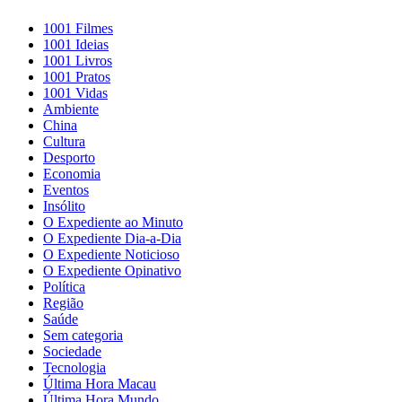
1001 Filmes
1001 Ideias
1001 Livros
1001 Pratos
1001 Vidas
Ambiente
China
Cultura
Desporto
Economia
Eventos
Insólito
O Expediente ao Minuto
O Expediente Dia-a-Dia
O Expediente Noticioso
O Expediente Opinativo
Política
Região
Saúde
Sem categoria
Sociedade
Tecnologia
Última Hora Macau
Última Hora Mundo