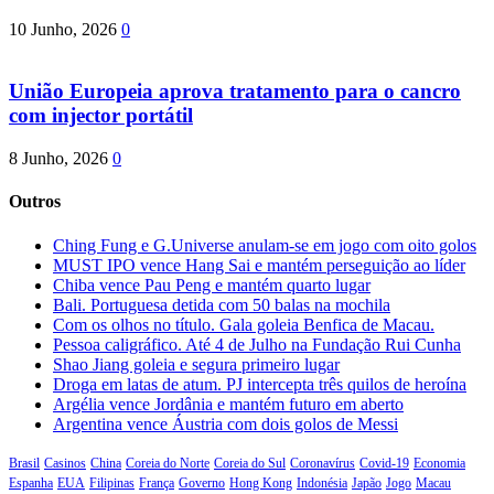
10 Junho, 2026
0
União Europeia aprova tratamento para o cancro
com injector portátil
8 Junho, 2026
0
Outros
Ching Fung e G.Universe anulam-se em jogo com oito golos
MUST IPO vence Hang Sai e mantém perseguição ao líder
Chiba vence Pau Peng e mantém quarto lugar
Bali. Portuguesa detida com 50 balas na mochila
Com os olhos no título. Gala goleia Benfica de Macau.
Pessoa caligráfico. Até 4 de Julho na Fundação Rui Cunha
Shao Jiang goleia e segura primeiro lugar
Droga em latas de atum. PJ intercepta três quilos de heroína
Argélia vence Jordânia e mantém futuro em aberto
Argentina vence Áustria com dois golos de Messi
Brasil
Casinos
China
Coreia do Norte
Coreia do Sul
Coronavírus
Covid-19
Economia
Espanha
EUA
Filipinas
França
Governo
Hong Kong
Indonésia
Japão
Jogo
Macau