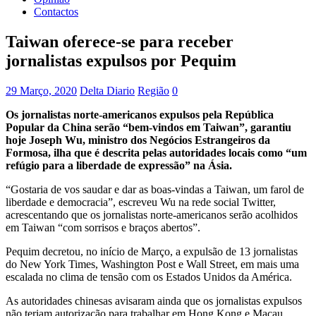
Contactos
Taiwan oferece-se para receber
jornalistas expulsos por Pequim
29 Março, 2020
Delta Diario
Região
0
Os jornalistas norte-americanos expulsos pela República
Popular da China serão “bem-vindos em Taiwan”, garantiu
hoje Joseph Wu, ministro dos Negócios Estrangeiros da
Formosa, ilha que é descrita pelas autoridades locais como “um
refúgio para a liberdade de expressão” na Ásia.
“Gostaria de vos saudar e dar as boas-vindas a Taiwan, um farol de
liberdade e democracia”, escreveu Wu na rede social Twitter,
acrescentando que os jornalistas norte-americanos serão acolhidos
em Taiwan “com sorrisos e braços abertos”.
Pequim decretou, no início de Março, a expulsão de 13 jornalistas
do New York Times, Washington Post e Wall Street, em mais uma
escalada no clima de tensão com os Estados Unidos da América.
As autoridades chinesas avisaram ainda que os jornalistas expulsos
não teriam autorização para trabalhar em Hong Kong e Macau,