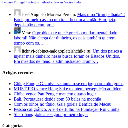
Pequim
Portugal
Protestos
Tailândia
Taiwan
Vacina
Índia
José Augusto Moreira Pereira:
Mais uma "trumpalhada" !
Boris, primeiro assina um tratado com a União Europeia,
depois não o cumpre !
Vera:
O problema é que é preciso mudar mentalidade
laboral! Não chega dar dinheiro, os pais também querem
tempo com os…
lichnyj-cabinet-nalogoplatelshchika.ru:
Um dos paises a
injetar mais dinheiro nessa busca foram os Estados Unidos.
Em meados de maio, a administracao Trump…
Artigos recentes
Ching Fung e G.Universe anulam-se em jogo com oito golos
MUST IPO vence Hang Sai e mantém perseguição ao líder
Chiba vence Pau Peng e mantém quarto lugar
Bali. Portuguesa detida com 50 balas na mochila
Com os olhos no título. Gala goleia Benfica de Macau.
Pessoa caligráfico. Até 4 de Julho na Fundação Rui Cunha
Shao Jiang goleia e segura primeiro lugar
Categorias