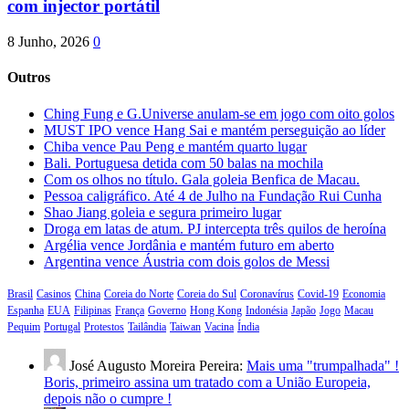
com injector portátil
8 Junho, 2026
0
Outros
Ching Fung e G.Universe anulam-se em jogo com oito golos
MUST IPO vence Hang Sai e mantém perseguição ao líder
Chiba vence Pau Peng e mantém quarto lugar
Bali. Portuguesa detida com 50 balas na mochila
Com os olhos no título. Gala goleia Benfica de Macau.
Pessoa caligráfico. Até 4 de Julho na Fundação Rui Cunha
Shao Jiang goleia e segura primeiro lugar
Droga em latas de atum. PJ intercepta três quilos de heroína
Argélia vence Jordânia e mantém futuro em aberto
Argentina vence Áustria com dois golos de Messi
Brasil
Casinos
China
Coreia do Norte
Coreia do Sul
Coronavírus
Covid-19
Economia
Espanha
EUA
Filipinas
França
Governo
Hong Kong
Indonésia
Japão
Jogo
Macau
Pequim
Portugal
Protestos
Tailândia
Taiwan
Vacina
Índia
José Augusto Moreira Pereira:
Mais uma "trumpalhada" !
Boris, primeiro assina um tratado com a União Europeia,
depois não o cumpre !