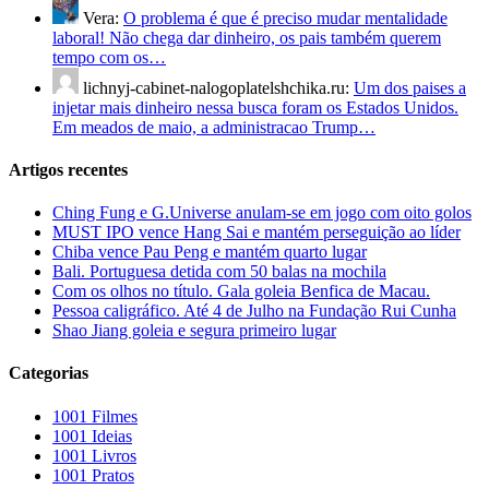
Vera:
O problema é que é preciso mudar mentalidade
laboral! Não chega dar dinheiro, os pais também querem
tempo com os…
lichnyj-cabinet-nalogoplatelshchika.ru:
Um dos paises a
injetar mais dinheiro nessa busca foram os Estados Unidos.
Em meados de maio, a administracao Trump…
Artigos recentes
Ching Fung e G.Universe anulam-se em jogo com oito golos
MUST IPO vence Hang Sai e mantém perseguição ao líder
Chiba vence Pau Peng e mantém quarto lugar
Bali. Portuguesa detida com 50 balas na mochila
Com os olhos no título. Gala goleia Benfica de Macau.
Pessoa caligráfico. Até 4 de Julho na Fundação Rui Cunha
Shao Jiang goleia e segura primeiro lugar
Categorias
1001 Filmes
1001 Ideias
1001 Livros
1001 Pratos