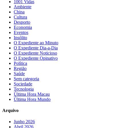
1001 Vidas
Ambiente
China
Cultura
Desporto
Economia
Eventos
Insólito
O Expediente ao Minuto
O Expediente Dia-a-Dia
O Expediente Noticioso
O Expediente Opinativo
Política
Região
Saúde
Sem categoria
Sociedade
Tecnologia
Última Hora Macau
Última Hora Mundo
Arquivo
Junho 2026
Abril 2026