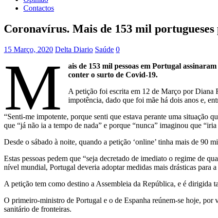
Contactos
Coronavírus. Mais de 153 mil portuguese
15 Março, 2020
Delta Diario
Saúde
0
M
ais de 153 mil pessoas em Portugal assinaram
conter o surto de Covid-19.
A petição foi escrita em 12 de Março por Diana F
impotência, dado que foi mãe há dois anos e, entre
“Senti-me impotente, porque senti que estava perante uma situação q
que “já não ia a tempo de nada” e porque “nunca” imaginou que “iria
Desde o sábado à noite, quando a petição ‘online’ tinha mais de 90 mi
Estas pessoas pedem que “seja decretado de imediato o regime de qua
nível mundial, Portugal deveria adoptar medidas mais drásticas para a
A petição tem como destino a Assembleia da República, e é dirigida 
O primeiro-ministro de Portugal e o de Espanha reúnem-se hoje, por 
sanitário de fronteiras.