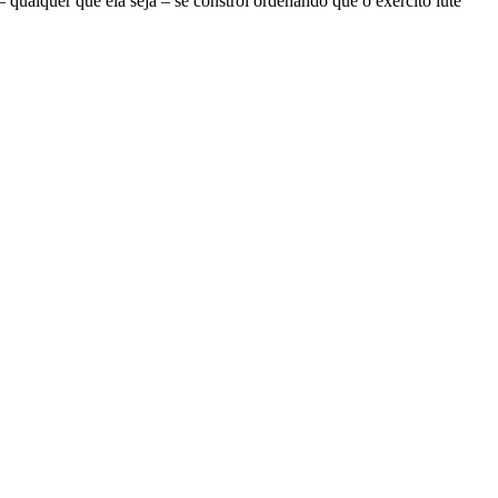
ualquer que ela seja – se constrói ordenando que o exército lute