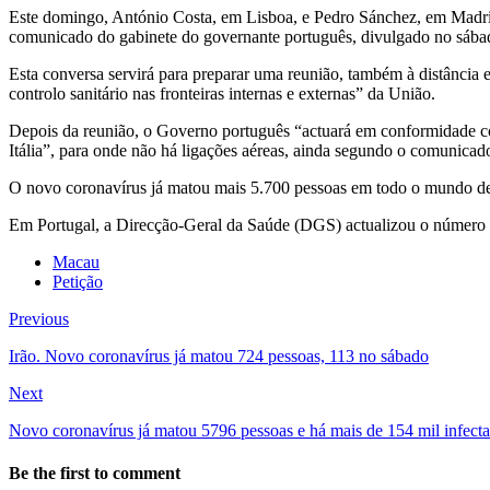
Este domingo, António Costa, em Lisboa, e Pedro Sánchez, em Madrid
comunicado do gabinete do governante português, divulgado no sábad
Esta conversa servirá para preparar uma reunião, também à distância 
controlo sanitário nas fronteiras internas e externas” da União.
Depois da reunião, o Governo português “actuará em conformidade c
Itália”, para onde não há ligações aéreas, ainda segundo o comunicad
O novo coronavírus já matou mais 5.700 pessoas em todo o mundo des
Em Portugal, a Direcção-Geral da Saúde (DGS) actualizou o número d
Macau
Petição
Previous
Irão. Novo coronavírus já matou 724 pessoas, 113 no sábado
Next
Novo coronavírus já matou 5796 pessoas e há mais de 154 mil infect
Be the first to comment