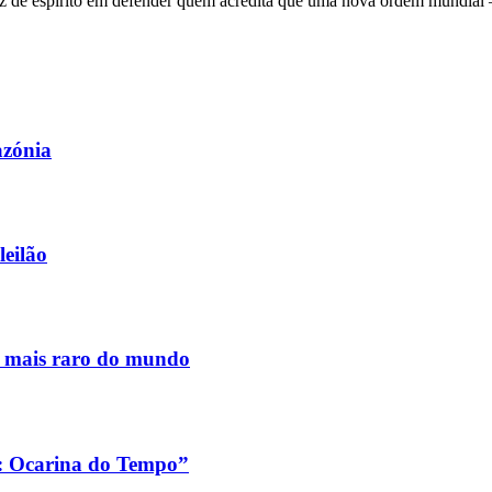
 de espírito em defender quem acredita que uma nova ordem mundial – q
azónia
leilão
s mais raro do mundo
a: Ocarina do Tempo”