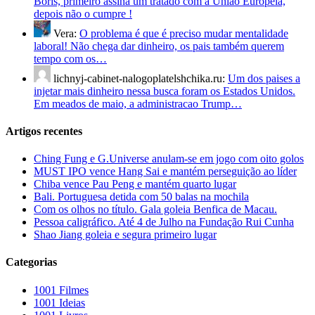
Boris, primeiro assina um tratado com a União Europeia,
depois não o cumpre !
Vera:
O problema é que é preciso mudar mentalidade
laboral! Não chega dar dinheiro, os pais também querem
tempo com os…
lichnyj-cabinet-nalogoplatelshchika.ru:
Um dos paises a
injetar mais dinheiro nessa busca foram os Estados Unidos.
Em meados de maio, a administracao Trump…
Artigos recentes
Ching Fung e G.Universe anulam-se em jogo com oito golos
MUST IPO vence Hang Sai e mantém perseguição ao líder
Chiba vence Pau Peng e mantém quarto lugar
Bali. Portuguesa detida com 50 balas na mochila
Com os olhos no título. Gala goleia Benfica de Macau.
Pessoa caligráfico. Até 4 de Julho na Fundação Rui Cunha
Shao Jiang goleia e segura primeiro lugar
Categorias
1001 Filmes
1001 Ideias