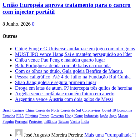
União Europeia aprova tratamento para o cancro
com injector portátil
8 Junho, 2026
0
Outros
Ching Fung e G.Universe anulam-se em jogo com oito golos
MUST IPO vence Hang Sai e mantém perseguição ao líder
Chiba vence Pau Peng e mantém quarto lugar
Bali. Portuguesa detida com 50 balas na mochila
Com os olhos no título. Gala goleia Benfica de Macau.
Pessoa caligráfico. Até 4 de Julho na Fundação Rui Cunha
Shao Jiang goleia e segura primeiro lugar
Droga em latas de atum. PJ intercepta três quilos de heroína
Argélia vence Jordânia e mantém futuro em aberto
Argentina vence Áustria com dois golos de Messi
Brasil
Casinos
China
Coreia do Norte
Coreia do Sul
Coronavírus
Covid-19
Economia
Espanha
EUA
Filipinas
França
Governo
Hong Kong
Indonésia
Japão
Jogo
Macau
Pequim
Portugal
Protestos
Tailândia
Taiwan
Vacina
Índia
José Augusto Moreira Pereira:
Mais uma "trumpalhada" !