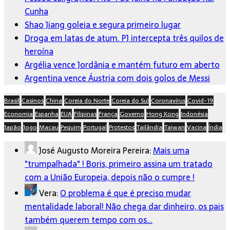
Cunha
Shao Jiang goleia e segura primeiro lugar
Droga em latas de atum. PJ intercepta três quilos de
heroína
Argélia vence Jordânia e mantém futuro em aberto
Argentina vence Áustria com dois golos de Messi
Brasil
Casinos
China
Coreia do Norte
Coreia do Sul
Coronavírus
Covid-19
Economia
Espanha
EUA
Filipinas
França
Governo
Hong Kong
Indonésia
Japão
Jogo
Macau
Pequim
Portugal
Protestos
Tailândia
Taiwan
Vacina
Índia
José Augusto Moreira Pereira:
Mais uma
"trumpalhada" ! Boris, primeiro assina um tratado
com a União Europeia, depois não o cumpre !
Vera:
O problema é que é preciso mudar
mentalidade laboral! Não chega dar dinheiro, os pais
também querem tempo com os…