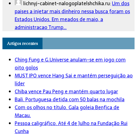
lichnyj-cabinet-nalogoplatelshchika.ru:
Um dos
paises a injetar mais dinheiro nessa busca foram os
Estados Unidos. Em meados de maio, a
administracao Trump…
Artigos recentes
Ching Fung e G.Universe anulam-se em jogo com
oito golos
MUST IPO vence Hang Sai e mantém perseguição ao
líder
Chiba vence Pau Peng e mantém quarto lugar
Bali. Portuguesa detida com 50 balas na mochila
Com os olhos no título. Gala goleia Benfica de
Macau.
Pessoa caligráfico. Até 4 de Julho na Fundação Rui
Cunha