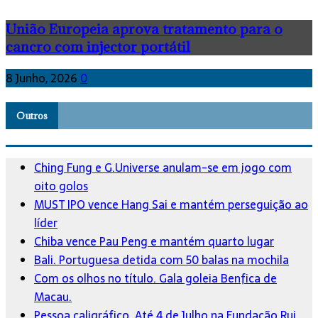
União Europeia aprova tratamento para o
cancro com injector portátil
8 Junho, 2026
0
Outros
Ching Fung e G.Universe anulam-se em jogo com
oito golos
MUST IPO vence Hang Sai e mantém perseguição ao
líder
Chiba vence Pau Peng e mantém quarto lugar
Bali. Portuguesa detida com 50 balas na mochila
Com os olhos no título. Gala goleia Benfica de
Macau.
Pessoa caligráfico. Até 4 de Julho na Fundação Rui