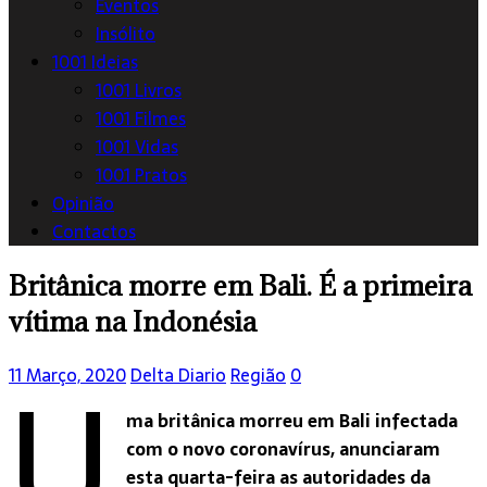
Eventos
Insólito
1001 Ideias
1001 Livros
1001 Filmes
1001 Vidas
1001 Pratos
Opinião
Contactos
Britânica morre em Bali. É a primeira
vítima na Indonésia
U
11 Março, 2020
Delta Diario
Região
0
ma britânica morreu em Bali infectada
com o novo coronavírus, anunciaram
esta quarta-feira as autoridades da