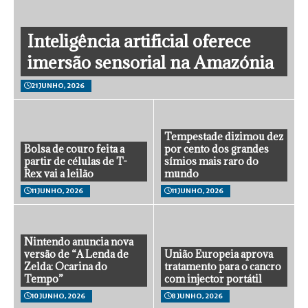
Inteligência artificial oferece
imersão sensorial na Amazónia
21 JUNHO, 2026
Tempestade dizimou dez
Bolsa de couro feita a
por cento dos grandes
partir de células de T-
símios mais raro do
Rex vai a leilão
mundo
11 JUNHO, 2026
11 JUNHO, 2026
Nintendo anuncia nova
versão de “A Lenda de
União Europeia aprova
Zelda: Ocarina do
tratamento para o cancro
Tempo”
com injector portátil
10 JUNHO, 2026
8 JUNHO, 2026