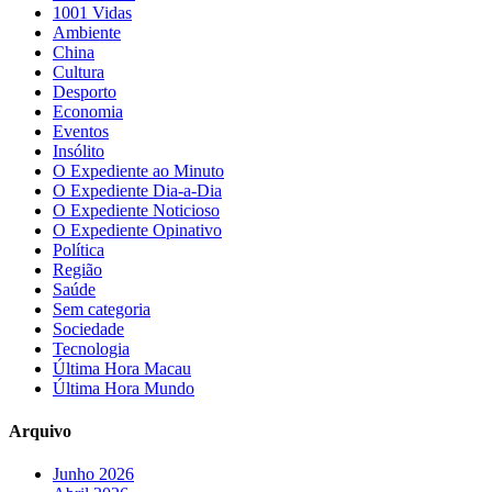
1001 Vidas
Ambiente
China
Cultura
Desporto
Economia
Eventos
Insólito
O Expediente ao Minuto
O Expediente Dia-a-Dia
O Expediente Noticioso
O Expediente Opinativo
Política
Região
Saúde
Sem categoria
Sociedade
Tecnologia
Última Hora Macau
Última Hora Mundo
Arquivo
Junho 2026