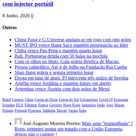
com injector portátil
8 Junho, 2026
0
Outros
Ching Fung e G.Universe anulam-se em jogo com oito golos
MUST IPO vence Hang Sai e mantém perseguição ao líder
Chiba vence Pau Peng e mantém quarto lugar
Bali. Portuguesa detida com 50 balas na mochila
Com os olhos no título. Gala goleia Benfica de Macau.
Pessoa caligráfico. Até 4 de Julho na Fundação Rui Cunha
Shao Jiang goleia e segura primeiro lugar
Droga em latas de atum. PJ intercepta três quilos de heroína
Argélia vence Jordânia e mantém futuro em aberto
Argentina vence Áustria com dois golos de Messi
Brasil
Casinos
China
Coreia do Norte
Coreia do Sul
Coronavírus
Covid-19
Economia
Espanha
EUA
Filipinas
França
Governo
Hong Kong
Indonésia
Japão
Jogo
Macau
Pequim
Portugal
Protestos
Tailândia
Taiwan
Vacina
Índia
José Augusto Moreira Pereira:
Mais uma "trumpalhada" !
Boris, primeiro assina um tratado com a União Europeia,
depois não o cumpre !