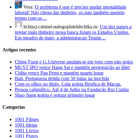
Vera:
O problema é que é preciso mudar mentalidade
laboral! Não chega dar dinheiro, os pais também querem
tempo com os…
lichnyj-cabinet-nalogoplatelshchika.ru:
Um dos paises a
injetar mais dinheiro nessa busca foram os Estados Unidos.
Em meados de maio, a administracao Trump…
Artigos recentes
Ching Fung e G.Universe anulam-se em jogo com oito golos
MUST IPO vence Hang Sai e mantém perseguição ao líder
Chiba vence Pau Peng e mantém quarto lugar
Bali. Portuguesa detida com 50 balas na mochila
Com os olhos no título. Gala goleia Benfica de Macau.
Pessoa caligráfico. Até 4 de Julho na Fundação Rui Cunha
Shao Jiang goleia e segura primeiro lugar
Categorias
1001 Filmes
1001 Ideias
1001 Livros
1001 Pratos