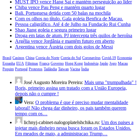
MUST IPO vence Hang Sai e mantém perseguição ao líder
Chiba vence Pau Peng e mantém quarto lugar
Bali. Portuguesa detida com 50 balas na mochila
Com os olhos no título. Gala goleia Benfica de Macau.
Pessoa caligráfico. Até 4 de Julho na Fundação Rui Cunha
Shao Jiang goleia e segura primeiro lugar
Droga em latas de atum. PJ intercepta três quilos de heroína
Argélia vence Jordânia e mantém futuro em aberto
Argentina vence Áustria com dois golos de Messi
Brasil
Casinos
China
Coreia do Norte
Coreia do Sul
Coronavírus
Covid-19
Economia
Espanha
EUA
Filipinas
França
Governo
Hong Kong
Indonésia
Japão
Jogo
Macau
Pequim
Portugal
Protestos
Tailândia
Taiwan
Vacina
Índia
José Augusto Moreira Pereira:
Mais uma "trumpalhada" !
Boris, primeiro assina um tratado com a União Europeia,
depois não o cumpre !
Vera:
O problema é que é preciso mudar mentalidade
laboral! Não chega dar dinheiro, os pais também querem
tempo com os…
lichnyj-cabinet-nalogoplatelshchika.ru:
Um dos paises a
injetar mais dinheiro nessa busca foram os Estados Unidos.
Em meados de maio, a administracao Trump…