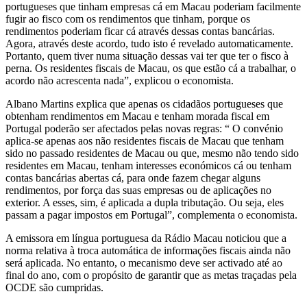
portugueses que tinham empresas cá em Macau poderiam facilmente
fugir ao fisco com os rendimentos que tinham, porque os
rendimentos poderiam ficar cá através dessas contas bancárias.
Agora, através deste acordo, tudo isto é revelado automaticamente.
Portanto, quem tiver numa situação dessas vai ter que ter o fisco à
perna. Os residentes fiscais de Macau, os que estão cá a trabalhar, o
acordo não acrescenta nada”, explicou o economista.
Albano Martins explica que apenas os cidadãos portugueses que
obtenham rendimentos em Macau e tenham morada fiscal em
Portugal poderão ser afectados pelas novas regras: “ O convénio
aplica-se apenas aos não residentes fiscais de Macau que tenham
sido no passado residentes de Macau ou que, mesmo não tendo sido
residentes em Macau, tenham interesses económicos cá ou tenham
contas bancárias abertas cá, para onde fazem chegar alguns
rendimentos, por força das suas empresas ou de aplicações no
exterior. A esses, sim, é aplicada a dupla tributação. Ou seja, eles
passam a pagar impostos em Portugal”, complementa o economista.
A emissora em língua portuguesa da Rádio Macau noticiou que a
norma relativa à troca automática de informações fiscais ainda não
será aplicada. No entanto, o mecanismo deve ser activado até ao
final do ano, com o propósito de garantir que as metas traçadas pela
OCDE são cumpridas.