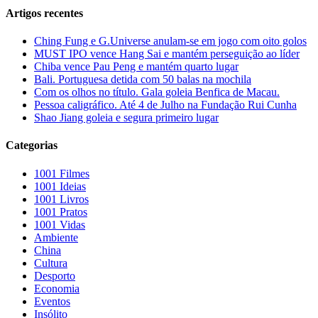
Artigos recentes
Ching Fung e G.Universe anulam-se em jogo com oito golos
MUST IPO vence Hang Sai e mantém perseguição ao líder
Chiba vence Pau Peng e mantém quarto lugar
Bali. Portuguesa detida com 50 balas na mochila
Com os olhos no título. Gala goleia Benfica de Macau.
Pessoa caligráfico. Até 4 de Julho na Fundação Rui Cunha
Shao Jiang goleia e segura primeiro lugar
Categorias
1001 Filmes
1001 Ideias
1001 Livros
1001 Pratos
1001 Vidas
Ambiente
China
Cultura
Desporto
Economia
Eventos
Insólito