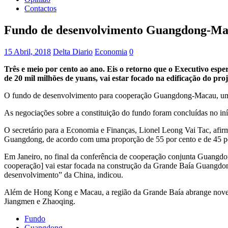
Contactos
Fundo de desenvolvimento Guangdong-Mac
15 Abril, 2018
Delta Diario
Economia
0
Três e meio por cento ao ano. Eis o retorno que o Executivo e
de 20 mil milhões de yuans, vai estar focado na edificação do
O fundo de desenvolvimento para cooperação Guangdong-Macau, um inv
As negociações sobre a constituição do fundo foram concluídas no in
O secretário para a Economia e Finanças, Lionel Leong Vai Tac, afirm
Guangdong, de acordo com uma proporção de 55 por cento e de 45 po
Em Janeiro, no final da conferência de cooperação conjunta Guangdon
cooperação] vai estar focada na construção da Grande Baía Guangdon
desenvolvimento” da China, indicou.
Além de Hong Kong e Macau, a região da Grande Baía abrange nove 
Jiangmen e Zhaoqing.
Fundo
Guangdong