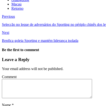
Macau
Retorno
Previous
Selecção no leque de adversários do Sporting no périplo chinês dos l
Next
Benfica goleia Sporting e mantém liderança isolada
Be the first to comment
Leave a Reply
Your email address will not be published.
Comment
Name
*