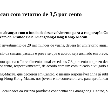
au com retorno de 3,5 por cento
spera alcançar com o fundo de desenvolvimento para a cooperação
 projecto da Grande Baía Guangdong-Hong Kong- Macau.
estimento de 20 mil milhões de yuans, deverá ter um retorno anual d
ício da semana passada e prevê-se que o acordo seja assinado em breve.
ou que caso “o rendimento anual exceda os 7,8 por cento no prazo de s
r cento, respectivamente”, de acordo com um comunicado divulgado n
g-Macau, que decorreu em Cantão, o mesmo responsável tinha já sublin
g-Hong Kong-Macau, nos jovens e no comércio livre, para aprofundar a
localidades da vizinha província continental de Guangdong: Cantão,