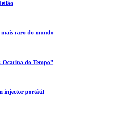
leilão
s mais raro do mundo
a: Ocarina do Tempo”
injector portátil