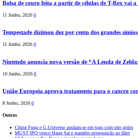
Bolsa de couro feita a partir de células de T-Rex vai a 
11 Junho, 2026
0
Tempestade dizimou dez por cento dos grandes símio
11 Junho, 2026
0
Nintendo anuncia nova versão de “A Lenda de Zeld
10 Junho, 2026
0
União Europeia aprova tratamento para o cancro com 
8 Junho, 2026
0
Outros
Ching Fung e G.Universe anulam-se em jogo com oito golos
MUST IPO vence Hang Sai e mantém perseguição ao líder