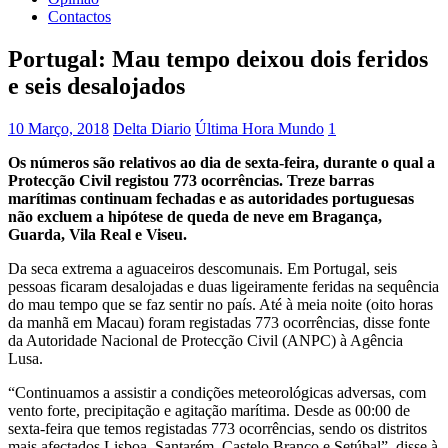
Contactos
Portugal: Mau tempo deixou dois feridos
e seis desalojados
10 Março, 2018
Delta Diario
Última Hora Mundo
1
Os números são relativos ao dia de sexta-feira, durante o qual a
Protecção Civil registou 773 ocorrências. Treze barras
marítimas continuam fechadas e as autoridades portuguesas
não excluem a hipótese de queda de neve em Bragança,
Guarda, Vila Real e Viseu.
Da seca extrema a aguaceiros descomunais. Em Portugal, seis
pessoas ficaram desalojadas e duas ligeiramente feridas na sequência
do mau tempo que se faz sentir no país. Até à meia noite (oito horas
da manhã em Macau) foram registadas 773 ocorrências, disse fonte
da Autoridade Nacional de Protecção Civil (ANPC) à Agência
Lusa.
“Continuamos a assistir a condições meteorológicas adversas, com
vento forte, precipitação e agitação marítima. Desde as 00:00 de
sexta-feira que temos registadas 773 ocorrências, sendo os distritos
mais afectados Lisboa, Santarém, Castelo Branco e Setúbal”, disse à