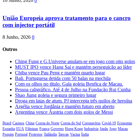
10 Junho, 2026
0
União Europeia aprova tratamento para o cancro
com injector portátil
8 Junho, 2026
0
Outros
Ching Fung e G.Universe anulam-se em jogo com oito golos
MUST IPO vence Hang Sai e mantém perseguição ao líder
Chiba vence Pau Peng e mantém quarto lugar
Bali. Portuguesa detida com 50 balas na mochila
Com os olhos no título. Gala goleia Benfica de Macau.
Pessoa caligráfico. Até 4 de Julho na Fundação Rui Cunha
Shao Jiang goleia e segura primeiro lugar
Droga em latas de atum. PJ intercepta três quilos de heroína
Argélia vence Jordânia e mantém futuro em aberto
Argentina vence Áustria com dois golos de Messi
Brasil
Casinos
China
Coreia do Norte
Coreia do Sul
Coronavírus
Covid-19
Economia
Espanha
EUA
Filipinas
França
Governo
Hong Kong
Indonésia
Japão
Jogo
Macau
Pequim
Portugal
Protestos
Tailândia
Taiwan
Vacina
Índia