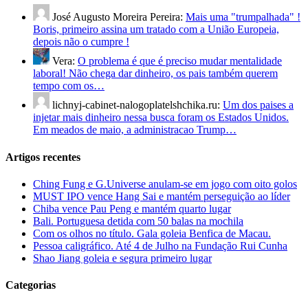
José Augusto Moreira Pereira:
Mais uma "trumpalhada" !
Boris, primeiro assina um tratado com a União Europeia,
depois não o cumpre !
Vera:
O problema é que é preciso mudar mentalidade
laboral! Não chega dar dinheiro, os pais também querem
tempo com os…
lichnyj-cabinet-nalogoplatelshchika.ru:
Um dos paises a
injetar mais dinheiro nessa busca foram os Estados Unidos.
Em meados de maio, a administracao Trump…
Artigos recentes
Ching Fung e G.Universe anulam-se em jogo com oito golos
MUST IPO vence Hang Sai e mantém perseguição ao líder
Chiba vence Pau Peng e mantém quarto lugar
Bali. Portuguesa detida com 50 balas na mochila
Com os olhos no título. Gala goleia Benfica de Macau.
Pessoa caligráfico. Até 4 de Julho na Fundação Rui Cunha
Shao Jiang goleia e segura primeiro lugar
Categorias