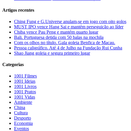
Artigos recentes
Ching Fung e G.Universe anulam-se em jogo com oito golos
MUST IPO vence Hang Sai e mantém perseguição ao líder
Chiba vence Pau Peng e mantém quarto lugar
Bali. Portuguesa detida com 50 balas na mochila
Com os olhos no título. Gala goleia Benfica de Macau.
Pessoa caligráfico. Até 4 de Julho na Fundação Rui Cunha
Shao Jiang goleia e segura primeiro lugar
Categorias
1001 Filmes
1001 Ideias
1001 Livros
1001 Pratos
1001 Vidas
Ambiente
China
Cultura
Desporto
Economia
Eventos