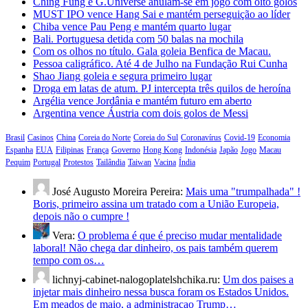
Ching Fung e G.Universe anulam-se em jogo com oito golos
MUST IPO vence Hang Sai e mantém perseguição ao líder
Chiba vence Pau Peng e mantém quarto lugar
Bali. Portuguesa detida com 50 balas na mochila
Com os olhos no título. Gala goleia Benfica de Macau.
Pessoa caligráfico. Até 4 de Julho na Fundação Rui Cunha
Shao Jiang goleia e segura primeiro lugar
Droga em latas de atum. PJ intercepta três quilos de heroína
Argélia vence Jordânia e mantém futuro em aberto
Argentina vence Áustria com dois golos de Messi
Brasil
Casinos
China
Coreia do Norte
Coreia do Sul
Coronavírus
Covid-19
Economia
Espanha
EUA
Filipinas
França
Governo
Hong Kong
Indonésia
Japão
Jogo
Macau
Pequim
Portugal
Protestos
Tailândia
Taiwan
Vacina
Índia
José Augusto Moreira Pereira:
Mais uma "trumpalhada" !
Boris, primeiro assina um tratado com a União Europeia,
depois não o cumpre !
Vera:
O problema é que é preciso mudar mentalidade
laboral! Não chega dar dinheiro, os pais também querem
tempo com os…
lichnyj-cabinet-nalogoplatelshchika.ru:
Um dos paises a
injetar mais dinheiro nessa busca foram os Estados Unidos.
Em meados de maio, a administracao Trump…