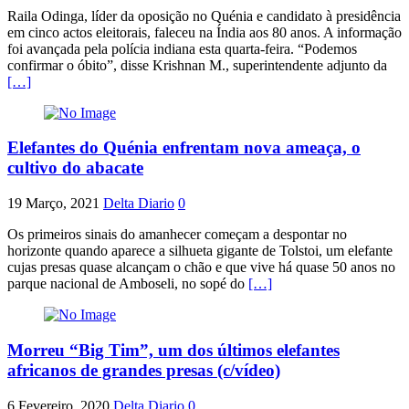
Raila Odinga, líder da oposição no Quénia e candidato à presidência
em cinco actos eleitorais, faleceu na Índia aos 80 anos. A informação
foi avançada pela polícia indiana esta quarta-feira. “Podemos
confirmar o óbito”, disse Krishnan M., superintendente adjunto da
[…]
Elefantes do Quénia enfrentam nova ameaça, o
cultivo do abacate
19 Março, 2021
Delta Diario
0
Os primeiros sinais do amanhecer começam a despontar no
horizonte quando aparece a silhueta gigante de Tolstoi, um elefante
cujas presas quase alcançam o chão e que vive há quase 50 anos no
parque nacional de Amboseli, no sopé do
[…]
Morreu “Big Tim”, um dos últimos elefantes
africanos de grandes presas (c/vídeo)
6 Fevereiro, 2020
Delta Diario
0