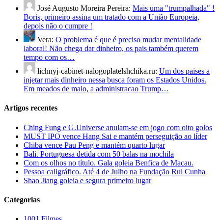
José Augusto Moreira Pereira:
Mais uma "trumpalhada" !
Boris, primeiro assina um tratado com a União Europeia,
depois não o cumpre !
Vera:
O problema é que é preciso mudar mentalidade
laboral! Não chega dar dinheiro, os pais também querem
tempo com os…
lichnyj-cabinet-nalogoplatelshchika.ru:
Um dos paises a
injetar mais dinheiro nessa busca foram os Estados Unidos.
Em meados de maio, a administracao Trump…
Artigos recentes
Ching Fung e G.Universe anulam-se em jogo com oito golos
MUST IPO vence Hang Sai e mantém perseguição ao líder
Chiba vence Pau Peng e mantém quarto lugar
Bali. Portuguesa detida com 50 balas na mochila
Com os olhos no título. Gala goleia Benfica de Macau.
Pessoa caligráfico. Até 4 de Julho na Fundação Rui Cunha
Shao Jiang goleia e segura primeiro lugar
Categorias
1001 Filmes