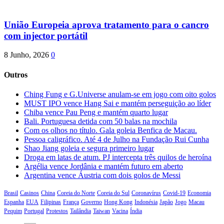
União Europeia aprova tratamento para o cancro
com injector portátil
8 Junho, 2026
0
Outros
Ching Fung e G.Universe anulam-se em jogo com oito golos
MUST IPO vence Hang Sai e mantém perseguição ao líder
Chiba vence Pau Peng e mantém quarto lugar
Bali. Portuguesa detida com 50 balas na mochila
Com os olhos no título. Gala goleia Benfica de Macau.
Pessoa caligráfico. Até 4 de Julho na Fundação Rui Cunha
Shao Jiang goleia e segura primeiro lugar
Droga em latas de atum. PJ intercepta três quilos de heroína
Argélia vence Jordânia e mantém futuro em aberto
Argentina vence Áustria com dois golos de Messi
Brasil
Casinos
China
Coreia do Norte
Coreia do Sul
Coronavírus
Covid-19
Economia
Espanha
EUA
Filipinas
França
Governo
Hong Kong
Indonésia
Japão
Jogo
Macau
Pequim
Portugal
Protestos
Tailândia
Taiwan
Vacina
Índia