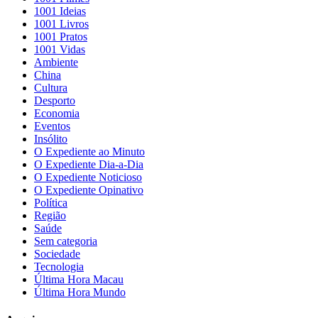
1001 Ideias
1001 Livros
1001 Pratos
1001 Vidas
Ambiente
China
Cultura
Desporto
Economia
Eventos
Insólito
O Expediente ao Minuto
O Expediente Dia-a-Dia
O Expediente Noticioso
O Expediente Opinativo
Política
Região
Saúde
Sem categoria
Sociedade
Tecnologia
Última Hora Macau
Última Hora Mundo