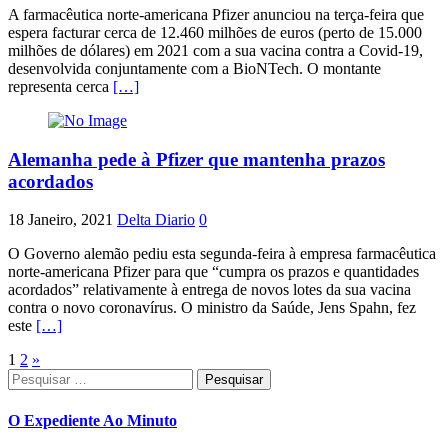
A farmacêutica norte-americana Pfizer anunciou na terça-feira que
espera facturar cerca de 12.460 milhões de euros (perto de 15.000
milhões de dólares) em 2021 com a sua vacina contra a Covid-19,
desenvolvida conjuntamente com a BioNTech. O montante
representa cerca
[…]
Alemanha pede à Pfizer que mantenha prazos
acordados
18 Janeiro, 2021
Delta Diario
0
O Governo alemão pediu esta segunda-feira à empresa farmacêutica
norte-americana Pfizer para que “cumpra os prazos e quantidades
acordados” relativamente à entrega de novos lotes da sua vacina
contra o novo coronavírus. O ministro da Saúde, Jens Spahn, fez
este
[…]
Paginação
1
2
»
Pesquisar
dos
por:
conteúdos
O Expediente Ao Minuto