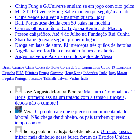
Ching Fung e G.Universe anulam-se em jogo com oito golos
MUST IPO vence Hang Sai e mantém perseguição ao líder
Chiba vence Pau Peng e mantém quarto lugar
Bali. Portuguesa detida com 50 balas na mochila
Com os olhos no título. Gala goleia Benfica de Macau.
Pessoa caligráfico. Até 4 de Julho na Fundação Rui Cunha
Shao Jiang goleia e segura primeiro lugar
Droga em latas de atum. PJ intercepta três quilos de heroína
Argélia vence Jordânia e mantém futuro em aberto
Argentina vence Áustria com dois golos de Messi
Brasil
Casinos
China
Coreia do Norte
Coreia do Sul
Coronavírus
Covid-19
Economia
Espanha
EUA
Filipinas
França
Governo
Hong Kong
Indonésia
Japão
Jogo
Macau
Pequim
Portugal
Protestos
Tailândia
Taiwan
Vacina
Índia
José Augusto Moreira Pereira:
Mais uma "trumpalhada" !
Boris, primeiro assina um tratado com a União Europeia,
depois não o cumpre !
Vera:
O problema é que é preciso mudar mentalidade
laboral! Não chega dar dinheiro, os pais também querem
tempo com os…
lichnyj-cabinet-nalogoplatelshchika.ru:
Um dos paises a
injetar mais dinheiro nessa busca foram os Estados Unidos.