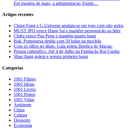
Em meados de maio, a administracao Trump…
Artigos recentes
Ching Fung e G.Universe anulam-se em jogo com oito golos
MUST IPO vence Hang Sai e mantém perseguição ao líder
Chiba vence Pau Peng e mantém quarto lugar
Bali. Portuguesa detida com 50 balas na mochila
Com os olhos no título. Gala goleia Benfica de Macau.
Pessoa caligráfico. Até 4 de Julho na Fundação Rui Cunha
Shao Jiang goleia e segura primeiro lugar
Categorias
1001 Filmes
1001 Ideias
1001 Livros
1001 Pratos
1001 Vidas
Ambiente
China
Cultura
Desporto
Economia