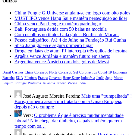
Outros
Ching Fung e G.Universe anulam-se em jogo com oito golos
MUST IPO vence Hang Sai e mantém perseguição ao líder
Chiba vence Pau Peng e mantém quarto lugar
Bali. Portuguesa detida com 50 balas na mochila
Com os olhos no título. Gala goleia Benfica de Macau.
Pessoa caligráfico. Até 4 de Julho na Fundação Rui Cunha
Shao Jiang goleia e segura primeiro lugar
Droga em latas de atum. PJ intercepta três quilos de heroína
Argélia vence Jordânia e mantém futuro em aberto
Argentina vence Áustria com dois golos de Messi
Brasil
Casinos
China
Coreia do Norte
Coreia do Sul
Coronavírus
Covid-19
Economia
Espanha
EUA
Filipinas
França
Governo
Hong Kong
Indonésia
Japão
Jogo
Macau
Pequim
Portugal
Protestos
Tailândia
Taiwan
Vacina
Índia
José Augusto Moreira Pereira:
Mais uma "trumpalhada" !
Boris, primeiro assina um tratado com a União Europeia,
depois não o cumpre !
Vera:
O problema é que é preciso mudar mentalidade
laboral! Não chega dar dinheiro, os pais também querem
tempo com os…
lichnyj-cabinet-nalogoplatelshchika.ru:
Um dos paises a