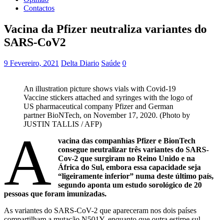
Contactos
Vacina da Pfizer neutraliza variantes do
SARS-CoV2
9 Fevereiro, 2021
Delta Diario
Saúde
0
An illustration picture shows vials with Covid-19
Vaccine stickers attached and syringes with the logo of
US pharmaceutical company Pfizer and German
partner BioNTech, on November 17, 2020. (Photo by
JUSTIN TALLIS / AFP)
A
vacina das companhias Pfizer e BionTech
consegue neutralizar três variantes do SARS-
Cov-2 que surgiram no Reino Unido e na
África do Sul, embora essa capacidade seja
“ligeiramente inferior” numa deste último país,
segundo aponta um estudo sorológico de 20
pessoas que foram imunizadas.
As variantes do SARS-CoV-2 que apareceram nos dois países
compartilham a mutação N501Y, enquanto que outra estirpe sul-