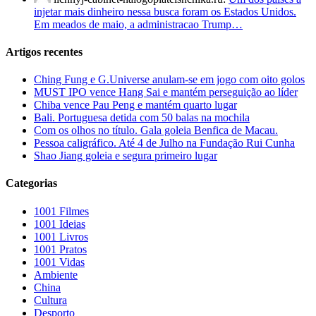
injetar mais dinheiro nessa busca foram os Estados Unidos.
Em meados de maio, a administracao Trump…
Artigos recentes
Ching Fung e G.Universe anulam-se em jogo com oito golos
MUST IPO vence Hang Sai e mantém perseguição ao líder
Chiba vence Pau Peng e mantém quarto lugar
Bali. Portuguesa detida com 50 balas na mochila
Com os olhos no título. Gala goleia Benfica de Macau.
Pessoa caligráfico. Até 4 de Julho na Fundação Rui Cunha
Shao Jiang goleia e segura primeiro lugar
Categorias
1001 Filmes
1001 Ideias
1001 Livros
1001 Pratos
1001 Vidas
Ambiente
China
Cultura
Desporto