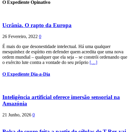
O Expediente Opinativo
Ucrânia. O rapto da Europa
26 Fevereiro, 2022
0
É mais do que desonestidade intelectual. Há uma qualquer
mesquinhez de espírito em defender quem acredita que uma nova
ordem mundial – qualquer que ela seja – se constrói ordenando que
o exército lute contra a vontade do seu próprio
[…]
O Expediente Dia-a-Dia
Inteligência artificial oferece imersão sensorial na
Amazónia
21 Junho, 2026
0
Bolsa de couro feita a partir de células de T-Rex vai