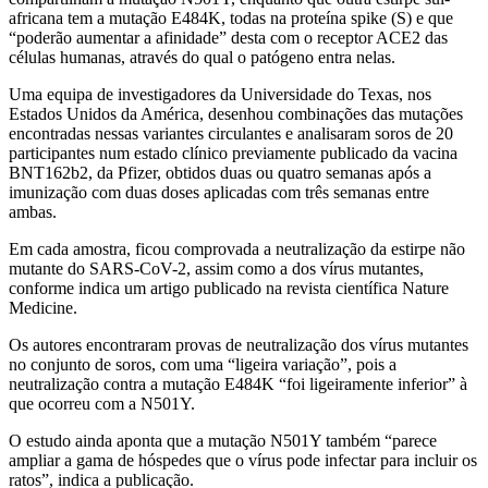
africana tem a mutação E484K, todas na proteína spike (S) e que
“poderão aumentar a afinidade” desta com o receptor ACE2 das
células humanas, através do qual o patógeno entra nelas.
Uma equipa de investigadores da Universidade do Texas, nos
Estados Unidos da América, desenhou combinações das mutações
encontradas nessas variantes circulantes e analisaram soros de 20
participantes num estado clínico previamente publicado da vacina
BNT162b2, da Pfizer, obtidos duas ou quatro semanas após a
imunização com duas doses aplicadas com três semanas entre
ambas.
Em cada amostra, ficou comprovada a neutralização da estirpe não
mutante do SARS-CoV-2, assim como a dos vírus mutantes,
conforme indica um artigo publicado na revista científica Nature
Medicine.
Os autores encontraram provas de neutralização dos vírus mutantes
no conjunto de soros, com uma “ligeira variação”, pois a
neutralização contra a mutação E484K “foi ligeiramente inferior” à
que ocorreu com a N501Y.
O estudo ainda aponta que a mutação N501Y também “parece
ampliar a gama de hóspedes que o vírus pode infectar para incluir os
ratos”, indica a publicação.